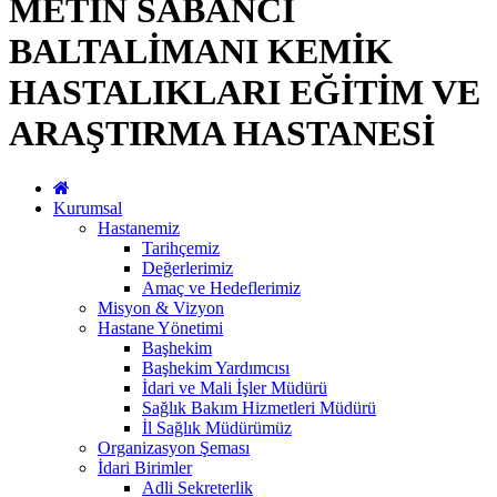
METİN SABANCI
BALTALİMANI KEMİK
HASTALIKLARI EĞİTİM VE
ARAŞTIRMA HASTANESİ
Kurumsal
Hastanemiz
Tarihçemiz
Değerlerimiz
Amaç ve Hedeflerimiz
Misyon & Vizyon
Hastane Yönetimi
Başhekim
Başhekim Yardımcısı
İdari ve Mali İşler Müdürü
Sağlık Bakım Hizmetleri Müdürü
İl Sağlık Müdürümüz
Organizasyon Şeması
İdari Birimler
Adli Sekreterlik