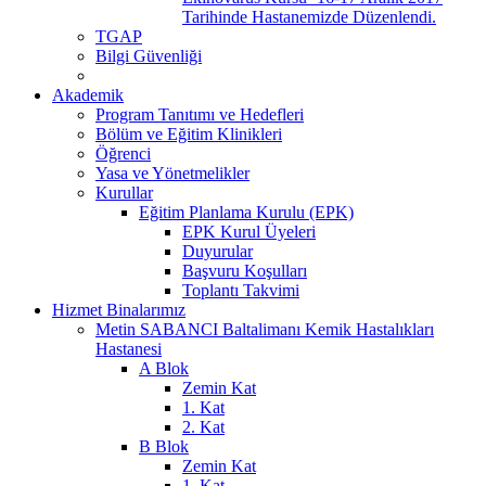
Tarihinde Hastanemizde Düzenlendi.
TGAP
Bilgi Güvenliği
Akademik
Program Tanıtımı ve Hedefleri
Bölüm ve Eğitim Klinikleri
Öğrenci
Yasa ve Yönetmelikler
Kurullar
Eğitim Planlama Kurulu (EPK)
EPK Kurul Üyeleri
Duyurular
Başvuru Koşulları
Toplantı Takvimi
Hizmet Binalarımız
Metin SABANCI Baltalimanı Kemik Hastalıkları
Hastanesi
A Blok
Zemin Kat
1. Kat
2. Kat
B Blok
Zemin Kat
1. Kat