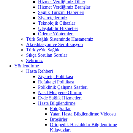
Hizmet Verdiğimiz Diller
Hizmet Verdiğimiz Branşlar
Sağlık Turizmi Haberleri
Ziyaretçilerimiz
Teknolojik Cihazlar
Ulaşılabilir Hizmetler
Ödeme Yöntemleri
Türk Sağlık Sisteminde Hastanemiz
Akreditasyon ve Sertifikasyon
Türkiye'de Sağlık
Sıkça Sorulan Sorular
Şehrimiz
Yönlendirme
Hasta Rehberi
Ziyaretçi Politikası
Refakatçi Politikası
Poliklinik Çalışma Saatleri
Nasıl Muayene Olurum
Evde Sağlık Hizmetleri
Hasta Bilgilendirme
Fotoğraflar
Yatan Hasta Bilgilendirme Videosu
Broşürler
Ortopedik Hastalıklar Bilgilendirme
Kılavuzları