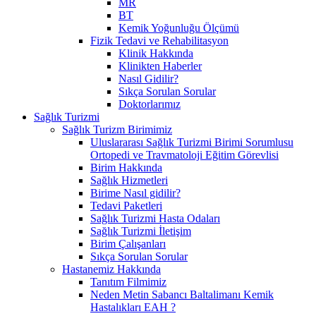
MR
BT
Kemik Yoğunluğu Ölçümü
Fizik Tedavi ve Rehabilitasyon
Klinik Hakkında
Klinikten Haberler
Nasıl Gidilir?
Sıkça Sorulan Sorular
Doktorlarımız
Sağlık Turizmi
Sağlık Turizm Birimimiz
Uluslararası Sağlık Turizmi Birimi Sorumlusu
Ortopedi ve Travmatoloji Eğitim Görevlisi
Birim Hakkında
Sağlık Hizmetleri
Birime Nasıl gidilir?
Tedavi Paketleri
Sağlık Turizmi Hasta Odaları
Sağlık Turizmi İletişim
Birim Çalışanları
Sıkça Sorulan Sorular
Hastanemiz Hakkında
Tanıtım Filmimiz
Neden Metin Sabancı Baltalimanı Kemik
Hastalıkları EAH ?