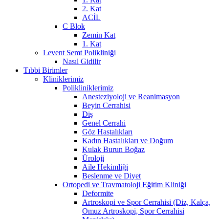
2. Kat
ACİL
C Blok
Zemin Kat
1. Kat
Levent Semt Polikliniği
Nasıl Gidilir
Tıbbi Birimler
Kliniklerimiz
Polikliniklerimiz
Anesteziyoloji ve Reanimasyon
Beyin Cerrahisi
Diş
Genel Cerrahi
Göz Hastalıkları
Kadın Hastalıkları ve Doğum
Kulak Burun Boğaz
Üroloji
Aile Hekimliği
Beslenme ve Diyet
Ortopedi ve Travmatoloji Eğitim Kliniği
Deformite
Artroskopi ve Spor Cerrahisi (Diz, Kalça,
Omuz Artroskopi, Spor Cerrahisi