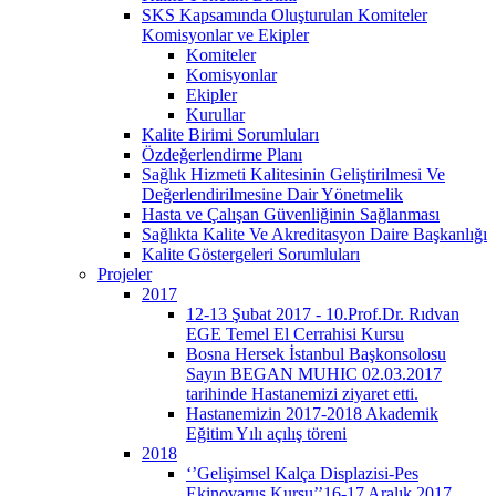
SKS Kapsamında Oluşturulan Komiteler
Komisyonlar ve Ekipler
Komiteler
Komisyonlar
Ekipler
Kurullar
Kalite Birimi Sorumluları
Özdeğerlendirme Planı
Sağlık Hizmeti Kalitesinin Geliştirilmesi Ve
Değerlendirilmesine Dair Yönetmelik
Hasta ve Çalışan Güvenliğinin Sağlanması
Sağlıkta Kalite Ve Akreditasyon Daire Başkanlığı
Kalite Göstergeleri Sorumluları
Projeler
2017
12-13 Şubat 2017 - 10.Prof.Dr. Rıdvan
EGE Temel El Cerrahisi Kursu
Bosna Hersek İstanbul Başkonsolosu
Sayın BEGAN MUHIC 02.03.2017
tarihinde Hastanemizi ziyaret etti.
Hastanemizin 2017-2018 Akademik
Eğitim Yılı açılış töreni
2018
‘’Gelişimsel Kalça Displazisi-Pes
Ekinovarus Kursu’’16-17 Aralık 2017