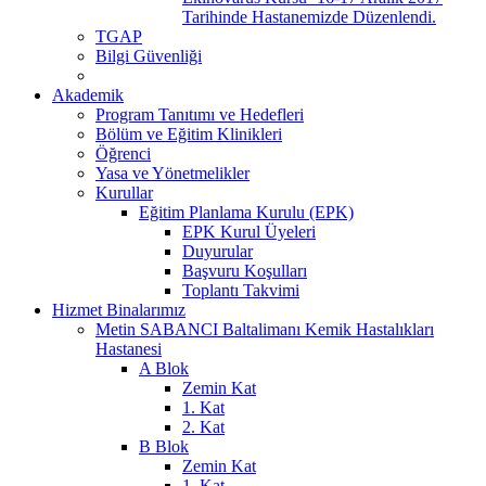
Tarihinde Hastanemizde Düzenlendi.
TGAP
Bilgi Güvenliği
Akademik
Program Tanıtımı ve Hedefleri
Bölüm ve Eğitim Klinikleri
Öğrenci
Yasa ve Yönetmelikler
Kurullar
Eğitim Planlama Kurulu (EPK)
EPK Kurul Üyeleri
Duyurular
Başvuru Koşulları
Toplantı Takvimi
Hizmet Binalarımız
Metin SABANCI Baltalimanı Kemik Hastalıkları
Hastanesi
A Blok
Zemin Kat
1. Kat
2. Kat
B Blok
Zemin Kat
1. Kat