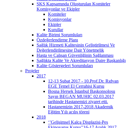
SKS Kapsamında Oluşturulan Komiteler
Komisyonlar ve Ekipler
Komiteler
Komisyonlar
Ekipler
Kurullar
Kalite Birimi Sorumluları
Özdeğerlendirme Planı
Sağlık Hizmeti Kalitesinin Geliştirilmesi Ve
Değerlendirilmesine Dair Yönetmelik
Hasta ve Çalışan Güvenliğinin Sağlanması
Sağlıkta Kalite Ve Akreditasyon Daire Başkanlığı
Kalite Göstergeleri Sorumluları
Projeler
2017
12-13 Şubat 2017 - 10.Prof.Dr. Rıdvan
EGE Temel El Cerrahisi Kursu
Bosna Hersek İstanbul Başkonsolosu
Sayın BEGAN MUHIC 02.03.2017
tarihinde Hastanemizi ziyaret etti.
Hastanemizin 2017-2018 Akademik
Eğitim Yılı açılış töreni
2018
‘’Gelişimsel Kalça Displazisi-Pes
Ekinovarus Kursu’’16-17 Aralık 2017