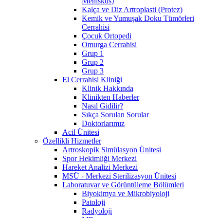
Menisküs)
Kalça ve Diz Artroplasti (Protez)
Kemik ve Yumuşak Doku Tümörleri
Cerrahisi
Çocuk Ortopedi
Omurga Cerrahisi
Grup 1
Grup 2
Grup 3
El Cerrahisi Kliniği
Klinik Hakkında
Klinikten Haberler
Nasıl Gidilir?
Sıkça Sorulan Sorular
Doktorlarımız
Acil Ünitesi
Özellikli Hizmetler
Artroskopik Simülasyon Ünitesi
Spor Hekimliği Merkezi
Hareket Analizi Merkezi
MSÜ - Merkezi Sterilizasyon Ünitesi
Laboratuvar ve Görüntüleme Bölümleri
Biyokimya ve Mikrobiyoloji
Patoloji
Radyoloji