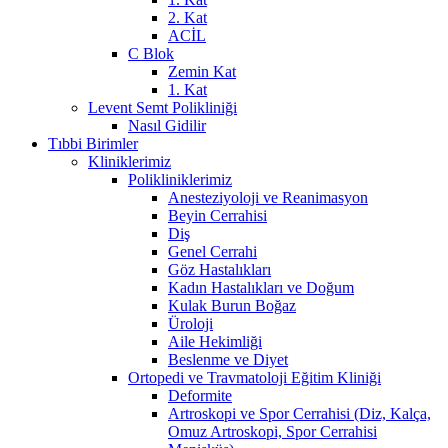
2. Kat
ACİL
C Blok
Zemin Kat
1. Kat
Levent Semt Polikliniği
Nasıl Gidilir
Tıbbi Birimler
Kliniklerimiz
Polikliniklerimiz
Anesteziyoloji ve Reanimasyon
Beyin Cerrahisi
Diş
Genel Cerrahi
Göz Hastalıkları
Kadın Hastalıkları ve Doğum
Kulak Burun Boğaz
Üroloji
Aile Hekimliği
Beslenme ve Diyet
Ortopedi ve Travmatoloji Eğitim Kliniği
Deformite
Artroskopi ve Spor Cerrahisi (Diz, Kalça,
Omuz Artroskopi, Spor Cerrahisi