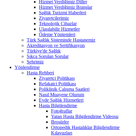
Hizmet Verdiğimiz Diller
Hizmet Verdiğimiz Branşlar
Sağlık Turizmi Haberleri
Ziyaretçilerimiz
Teknolojik Cihazlar
Ulaşılabilir Hizmetler
Ödeme Yöntemleri
Türk Sağlık Sisteminde Hastanemiz
Akreditasyon ve Sertifikasyon
Türkiye'de Sağlık
Sıkça Sorulan Sorular
Şehrimiz
Yönlendirme
Hasta Rehberi
Ziyaretçi Politikası
Refakatçi Politikası
Poliklinik Çalışma Saatleri
Nasıl Muayene Olurum
Evde Sağlık Hizmetleri
Hasta Bilgilendirme
Fotoğraflar
Yatan Hasta Bilgilendirme Videosu
Broşürler
Ortopedik Hastalıklar Bilgilendirme
Kılavuzları