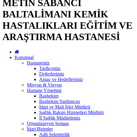
METİN SABANCI
BALTALİMANI KEMİK
HASTALIKLARI EĞİTİM VE
ARAŞTIRMA HASTANESİ
Kurumsal
Hastanemiz
Tarihçemiz
Değerlerimiz
Amaç ve Hedeflerimiz
Misyon & Vizyon
Hastane Yönetimi
Başhekim
Başhekim Yardımcısı
İdari ve Mali İşler Müdürü
Sağlık Bakım Hizmetleri Müdürü
İl Sağlık Müdürümüz
Organizasyon Şeması
İdari Birimler
Adli Sekreterlik