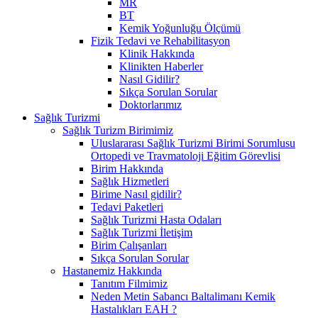
MR
BT
Kemik Yoğunluğu Ölçümü
Fizik Tedavi ve Rehabilitasyon
Klinik Hakkında
Klinikten Haberler
Nasıl Gidilir?
Sıkça Sorulan Sorular
Doktorlarımız
Sağlık Turizmi
Sağlık Turizm Birimimiz
Uluslararası Sağlık Turizmi Birimi Sorumlusu
Ortopedi ve Travmatoloji Eğitim Görevlisi
Birim Hakkında
Sağlık Hizmetleri
Birime Nasıl gidilir?
Tedavi Paketleri
Sağlık Turizmi Hasta Odaları
Sağlık Turizmi İletişim
Birim Çalışanları
Sıkça Sorulan Sorular
Hastanemiz Hakkında
Tanıtım Filmimiz
Neden Metin Sabancı Baltalimanı Kemik
Hastalıkları EAH ?