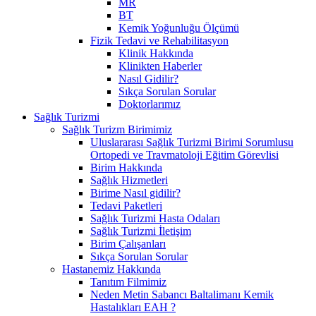
MR
BT
Kemik Yoğunluğu Ölçümü
Fizik Tedavi ve Rehabilitasyon
Klinik Hakkında
Klinikten Haberler
Nasıl Gidilir?
Sıkça Sorulan Sorular
Doktorlarımız
Sağlık Turizmi
Sağlık Turizm Birimimiz
Uluslararası Sağlık Turizmi Birimi Sorumlusu
Ortopedi ve Travmatoloji Eğitim Görevlisi
Birim Hakkında
Sağlık Hizmetleri
Birime Nasıl gidilir?
Tedavi Paketleri
Sağlık Turizmi Hasta Odaları
Sağlık Turizmi İletişim
Birim Çalışanları
Sıkça Sorulan Sorular
Hastanemiz Hakkında
Tanıtım Filmimiz
Neden Metin Sabancı Baltalimanı Kemik
Hastalıkları EAH ?