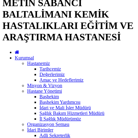
METİN SABANCI
BALTALİMANI KEMİK
HASTALIKLARI EĞİTİM VE
ARAŞTIRMA HASTANESİ
Kurumsal
Hastanemiz
Tarihçemiz
Değerlerimiz
Amaç ve Hedeflerimiz
Misyon & Vizyon
Hastane Yönetimi
Başhekim
Başhekim Yardımcısı
İdari ve Mali İşler Müdürü
Sağlık Bakım Hizmetleri Müdürü
İl Sağlık Müdürümüz
Organizasyon Şeması
İdari Birimler
Adli Sekreterlik