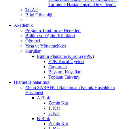
Tarihinde Hastanemizde Düzenlendi.
TGAP
Bilgi Güvenliği
Akademik
Program Tanıtımı ve Hedefleri
Bölüm ve Eğitim Klinikleri
Öğrenci
Yasa ve Yönetmelikler
Kurullar
Eğitim Planlama Kurulu (EPK)
EPK Kurul Üyeleri
Duyurular
Başvuru Koşulları
Toplantı Takvimi
Hizmet Binalarımız
Metin SABANCI Baltalimanı Kemik Hastalıkları
Hastanesi
A Blok
Zemin Kat
1. Kat
2. Kat
B Blok
Zemin Kat
1. Kat