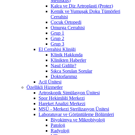
Menisküs)
Kalça ve Diz Artroplasti (Protez)
Kemik ve Yumuşak Doku Tümörleri
Cerrahisi
Çocuk Ortopedi
Omurga Cerrahisi
Grup 1
Grup 2
Grup 3
El Cerrahisi Kliniği
Klinik Hakkında
Klinikten Haberler
Nasıl Gidilir?
Sıkça Sorulan Sorular
Doktorlarımız
Acil Ünitesi
Özellikli Hizmetler
Artroskopik Simülasyon Ünitesi
Spor Hekimliği Merkezi
Hareket Analizi Merkezi
MSÜ - Merkezi Sterilizasyon Ünitesi
Laboratuvar ve Görüntüleme Bölümleri
Biyokimya ve Mikrobiyoloji
Patoloji
Radyoloji