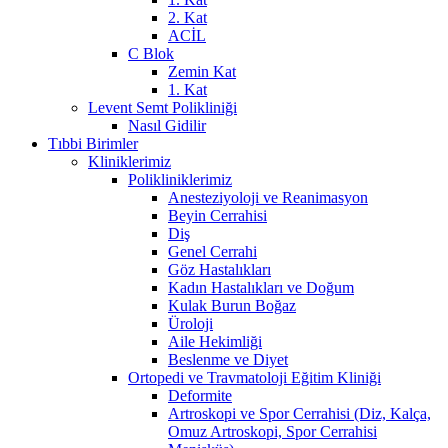
2. Kat
ACİL
C Blok
Zemin Kat
1. Kat
Levent Semt Polikliniği
Nasıl Gidilir
Tıbbi Birimler
Kliniklerimiz
Polikliniklerimiz
Anesteziyoloji ve Reanimasyon
Beyin Cerrahisi
Diş
Genel Cerrahi
Göz Hastalıkları
Kadın Hastalıkları ve Doğum
Kulak Burun Boğaz
Üroloji
Aile Hekimliği
Beslenme ve Diyet
Ortopedi ve Travmatoloji Eğitim Kliniği
Deformite
Artroskopi ve Spor Cerrahisi (Diz, Kalça,
Omuz Artroskopi, Spor Cerrahisi