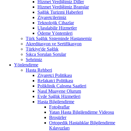
Hizmet Verdiğimiz Diller
Hizmet Verdiğimiz Branşlar
Sağlık Turizmi Haberleri
Ziyaretçilerimiz
Teknolojik Cihazlar
Ulaşılabilir Hizmetler
Ödeme Yöntemleri
Türk Sağlık Sisteminde Hastanemiz
Akreditasyon ve Sertifikasyon
Türkiye'de Sağlık
Sıkça Sorulan Sorular
Şehrimiz
Yönlendirme
Hasta Rehberi
Ziyaretçi Politikası
Refakatçi Politikası
Poliklinik Çalışma Saatleri
Nasıl Muayene Olurum
Evde Sağlık Hizmetleri
Hasta Bilgilendirme
Fotoğraflar
Yatan Hasta Bilgilendirme Videosu
Broşürler
Ortopedik Hastalıklar Bilgilendirme
Kılavuzları