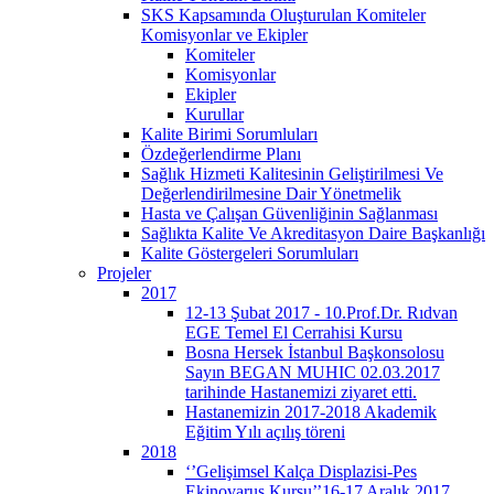
SKS Kapsamında Oluşturulan Komiteler
Komisyonlar ve Ekipler
Komiteler
Komisyonlar
Ekipler
Kurullar
Kalite Birimi Sorumluları
Özdeğerlendirme Planı
Sağlık Hizmeti Kalitesinin Geliştirilmesi Ve
Değerlendirilmesine Dair Yönetmelik
Hasta ve Çalışan Güvenliğinin Sağlanması
Sağlıkta Kalite Ve Akreditasyon Daire Başkanlığı
Kalite Göstergeleri Sorumluları
Projeler
2017
12-13 Şubat 2017 - 10.Prof.Dr. Rıdvan
EGE Temel El Cerrahisi Kursu
Bosna Hersek İstanbul Başkonsolosu
Sayın BEGAN MUHIC 02.03.2017
tarihinde Hastanemizi ziyaret etti.
Hastanemizin 2017-2018 Akademik
Eğitim Yılı açılış töreni
2018
‘’Gelişimsel Kalça Displazisi-Pes
Ekinovarus Kursu’’16-17 Aralık 2017