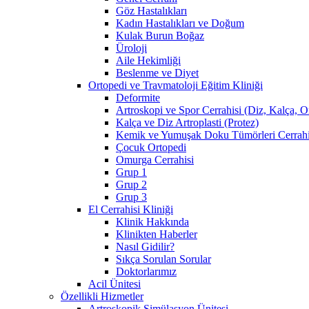
Göz Hastalıkları
Kadın Hastalıkları ve Doğum
Kulak Burun Boğaz
Üroloji
Aile Hekimliği
Beslenme ve Diyet
Ortopedi ve Travmatoloji Eğitim Kliniği
Deformite
Artroskopi ve Spor Cerrahisi (Diz, Kalça, 
Kalça ve Diz Artroplasti (Protez)
Kemik ve Yumuşak Doku Tümörleri Cerrahi
Çocuk Ortopedi
Omurga Cerrahisi
Grup 1
Grup 2
Grup 3
El Cerrahisi Kliniği
Klinik Hakkında
Klinikten Haberler
Nasıl Gidilir?
Sıkça Sorulan Sorular
Doktorlarımız
Acil Ünitesi
Özellikli Hizmetler
Artroskopik Simülasyon Ünitesi