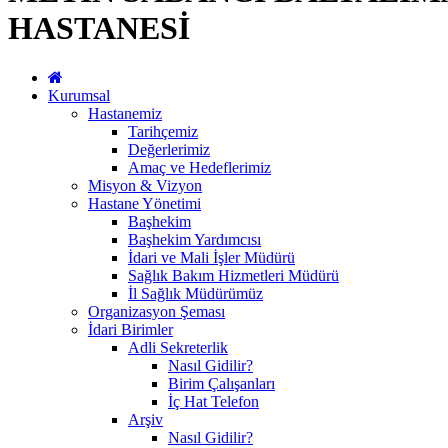
HASTANESİ
Kurumsal
Hastanemiz
Tarihçemiz
Değerlerimiz
Amaç ve Hedeflerimiz
Misyon & Vizyon
Hastane Yönetimi
Başhekim
Başhekim Yardımcısı
İdari ve Mali İşler Müdürü
Sağlık Bakım Hizmetleri Müdürü
İl Sağlık Müdürümüz
Organizasyon Şeması
İdari Birimler
Adli Sekreterlik
Nasıl Gidilir?
Birim Çalışanları
İç Hat Telefon
Arşiv
Nasıl Gidilir?