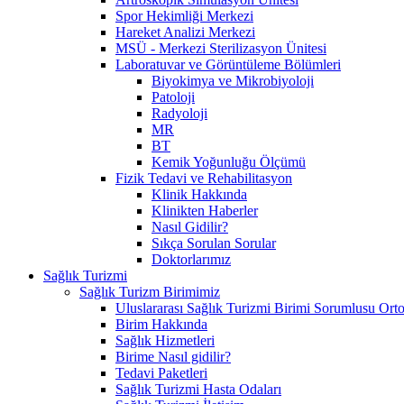
Spor Hekimliği Merkezi
Hareket Analizi Merkezi
MSÜ - Merkezi Sterilizasyon Ünitesi
Laboratuvar ve Görüntüleme Bölümleri
Biyokimya ve Mikrobiyoloji
Patoloji
Radyoloji
MR
BT
Kemik Yoğunluğu Ölçümü
Fizik Tedavi ve Rehabilitasyon
Klinik Hakkında
Klinikten Haberler
Nasıl Gidilir?
Sıkça Sorulan Sorular
Doktorlarımız
Sağlık Turizmi
Sağlık Turizm Birimimiz
Uluslararası Sağlık Turizmi Birimi Sorumlusu Orto
Birim Hakkında
Sağlık Hizmetleri
Birime Nasıl gidilir?
Tedavi Paketleri
Sağlık Turizmi Hasta Odaları