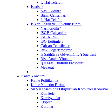
İç Hat Telefon
İstatistik
Nasıl Gidilir?
Birim Çalışanları
İç Hat Telefon
İş Yeri Sağlık ve Güvenlik Birimi
Nasıl Gidilir?
İSGB Çalışanları
İSG Kurulu
İSG Eğitimleri
Çalışan Temsilcileri
Risk Değerlemdirme
İş Sağlığı ve Güvenliği İç Yönergesi
Risk Analiz Yöntemi
İş Kazası Bildirim Prosedürü
Mevzuat
Kalite Yönetimi
Kalite Politikamız
Kalite Yönetim Birimi
SKS Kapsamında Oluşturulan Komiteler Komisyon
Komiteler
Komisyonlar
Ekipler
Kurullar