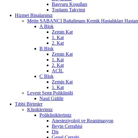
Başvuru Koşulları
Toplantı Takvimi
Hizmet Binalarımız
Metin SABANCI Baltalimanı Kemik Hastalıkları Hastan
A Blok
Zemin Kat
1. Kat
2. Kat
B Blok
Zemin Kat
1. Kat
2. Kat
ACİL
C Blok
Zemin Kat
1. Kat
Levent Semt Polikliniği
Nasıl Gidilir
Tıbbi Birimler
Kliniklerimiz
Polikliniklerimiz
Anesteziyoloji ve Reanimasyon
Beyin Cerrahisi
Diş
Genel Cerrahi