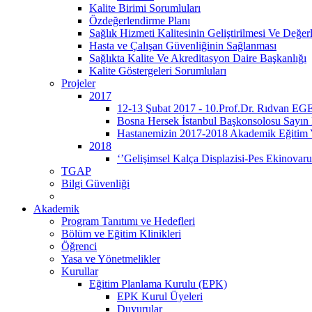
Kalite Birimi Sorumluları
Özdeğerlendirme Planı
Sağlık Hizmeti Kalitesinin Geliştirilmesi Ve Değe
Hasta ve Çalışan Güvenliğinin Sağlanması
Sağlıkta Kalite Ve Akreditasyon Daire Başkanlığı
Kalite Göstergeleri Sorumluları
Projeler
2017
12-13 Şubat 2017 - 10.Prof.Dr. Rıdvan EGE
Bosna Hersek İstanbul Başkonsolosu Sayın
Hastanemizin 2017-2018 Akademik Eğitim Yıl
2018
‘’Gelişimsel Kalça Displazisi-Pes Ekinovar
TGAP
Bilgi Güvenliği
Akademik
Program Tanıtımı ve Hedefleri
Bölüm ve Eğitim Klinikleri
Öğrenci
Yasa ve Yönetmelikler
Kurullar
Eğitim Planlama Kurulu (EPK)
EPK Kurul Üyeleri
Duyurular