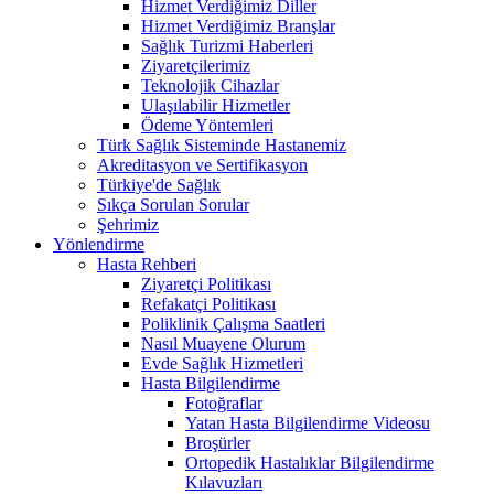
Hizmet Verdiğimiz Diller
Hizmet Verdiğimiz Branşlar
Sağlık Turizmi Haberleri
Ziyaretçilerimiz
Teknolojik Cihazlar
Ulaşılabilir Hizmetler
Ödeme Yöntemleri
Türk Sağlık Sisteminde Hastanemiz
Akreditasyon ve Sertifikasyon
Türkiye'de Sağlık
Sıkça Sorulan Sorular
Şehrimiz
Yönlendirme
Hasta Rehberi
Ziyaretçi Politikası
Refakatçi Politikası
Poliklinik Çalışma Saatleri
Nasıl Muayene Olurum
Evde Sağlık Hizmetleri
Hasta Bilgilendirme
Fotoğraflar
Yatan Hasta Bilgilendirme Videosu
Broşürler
Ortopedik Hastalıklar Bilgilendirme
Kılavuzları