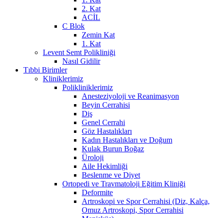
2. Kat
ACİL
C Blok
Zemin Kat
1. Kat
Levent Semt Polikliniği
Nasıl Gidilir
Tıbbi Birimler
Kliniklerimiz
Polikliniklerimiz
Anesteziyoloji ve Reanimasyon
Beyin Cerrahisi
Diş
Genel Cerrahi
Göz Hastalıkları
Kadın Hastalıkları ve Doğum
Kulak Burun Boğaz
Üroloji
Aile Hekimliği
Beslenme ve Diyet
Ortopedi ve Travmatoloji Eğitim Kliniği
Deformite
Artroskopi ve Spor Cerrahisi (Diz, Kalça,
Omuz Artroskopi, Spor Cerrahisi