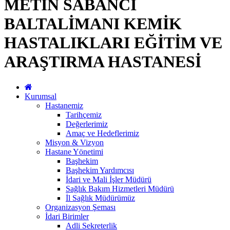
METİN SABANCI
BALTALİMANI KEMİK
HASTALIKLARI EĞİTİM VE
ARAŞTIRMA HASTANESİ
Kurumsal
Hastanemiz
Tarihçemiz
Değerlerimiz
Amaç ve Hedeflerimiz
Misyon & Vizyon
Hastane Yönetimi
Başhekim
Başhekim Yardımcısı
İdari ve Mali İşler Müdürü
Sağlık Bakım Hizmetleri Müdürü
İl Sağlık Müdürümüz
Organizasyon Şeması
İdari Birimler
Adli Sekreterlik