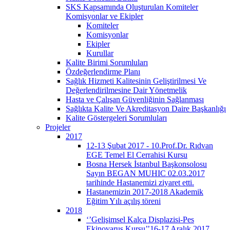
SKS Kapsamında Oluşturulan Komiteler
Komisyonlar ve Ekipler
Komiteler
Komisyonlar
Ekipler
Kurullar
Kalite Birimi Sorumluları
Özdeğerlendirme Planı
Sağlık Hizmeti Kalitesinin Geliştirilmesi Ve
Değerlendirilmesine Dair Yönetmelik
Hasta ve Çalışan Güvenliğinin Sağlanması
Sağlıkta Kalite Ve Akreditasyon Daire Başkanlığı
Kalite Göstergeleri Sorumluları
Projeler
2017
12-13 Şubat 2017 - 10.Prof.Dr. Rıdvan
EGE Temel El Cerrahisi Kursu
Bosna Hersek İstanbul Başkonsolosu
Sayın BEGAN MUHIC 02.03.2017
tarihinde Hastanemizi ziyaret etti.
Hastanemizin 2017-2018 Akademik
Eğitim Yılı açılış töreni
2018
‘’Gelişimsel Kalça Displazisi-Pes
Ekinovarus Kursu’’16-17 Aralık 2017