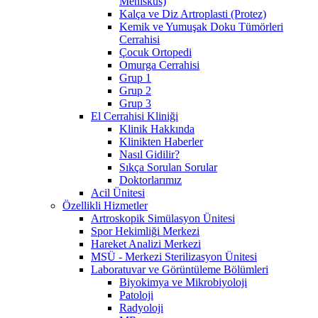
Menisküs)
Kalça ve Diz Artroplasti (Protez)
Kemik ve Yumuşak Doku Tümörleri
Cerrahisi
Çocuk Ortopedi
Omurga Cerrahisi
Grup 1
Grup 2
Grup 3
El Cerrahisi Kliniği
Klinik Hakkında
Klinikten Haberler
Nasıl Gidilir?
Sıkça Sorulan Sorular
Doktorlarımız
Acil Ünitesi
Özellikli Hizmetler
Artroskopik Simülasyon Ünitesi
Spor Hekimliği Merkezi
Hareket Analizi Merkezi
MSÜ - Merkezi Sterilizasyon Ünitesi
Laboratuvar ve Görüntüleme Bölümleri
Biyokimya ve Mikrobiyoloji
Patoloji
Radyoloji