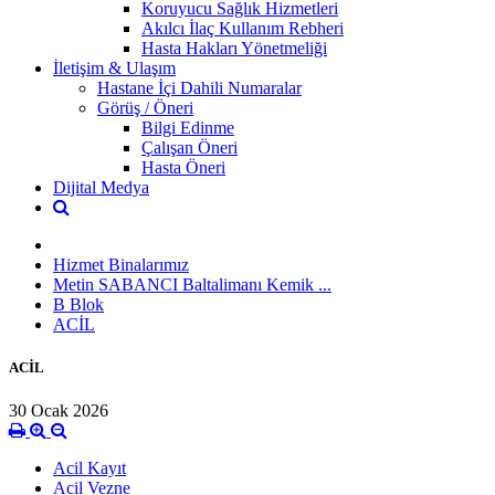
Koruyucu Sağlık Hizmetleri
Akılcı İlaç Kullanım Rebheri
Hasta Hakları Yönetmeliği
İletişim & Ulaşım
Hastane İçi Dahili Numaralar
Görüş / Öneri
Bilgi Edinme
Çalışan Öneri
Hasta Öneri
Dijital Medya
Hizmet Binalarımız
Metin SABANCI Baltalimanı Kemik ...
B Blok
ACİL
ACİL
30 Ocak 2026
Acil Kayıt
Acil Vezne