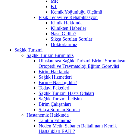
MR
BT
Kemik Yoğunluğu Ölçümü
Fizik Tedavi ve Rehabilitasyon
Klinik Hakkında
Klinikten Haberler
Nasıl Gidilir?
Sıkça Sorulan Sorular
Doktorlarımız
Sağlık Turizmi
Sağlık Turizm Birimimiz
Uluslararası Sağlık Turizmi Birimi Sorumlusu
Ortopedi ve Travmatoloji Eğitim Görevlisi
Birim Hakkında
Sağlık Hizmetleri
Birime Nasıl gidilir?
Tedavi Paketleri
Sağlık Turizmi Hasta Odaları
Sağlık Turizmi İletişim
Birim Çalışanları
Sıkça Sorulan Sorular
Hastanemiz Hakkında
Tanıtım Filmimiz
Neden Metin Sabancı Baltalimanı Kemik
Hastalıkları EAH ?