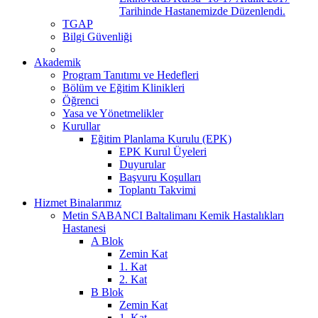
Tarihinde Hastanemizde Düzenlendi.
TGAP
Bilgi Güvenliği
Akademik
Program Tanıtımı ve Hedefleri
Bölüm ve Eğitim Klinikleri
Öğrenci
Yasa ve Yönetmelikler
Kurullar
Eğitim Planlama Kurulu (EPK)
EPK Kurul Üyeleri
Duyurular
Başvuru Koşulları
Toplantı Takvimi
Hizmet Binalarımız
Metin SABANCI Baltalimanı Kemik Hastalıkları
Hastanesi
A Blok
Zemin Kat
1. Kat
2. Kat
B Blok
Zemin Kat
1. Kat