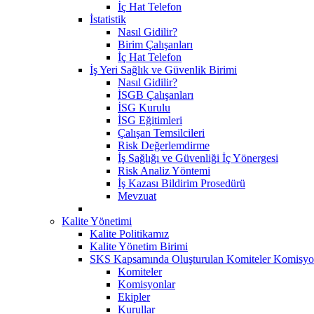
İç Hat Telefon
İstatistik
Nasıl Gidilir?
Birim Çalışanları
İç Hat Telefon
İş Yeri Sağlık ve Güvenlik Birimi
Nasıl Gidilir?
İSGB Çalışanları
İSG Kurulu
İSG Eğitimleri
Çalışan Temsilcileri
Risk Değerlemdirme
İş Sağlığı ve Güvenliği İç Yönergesi
Risk Analiz Yöntemi
İş Kazası Bildirim Prosedürü
Mevzuat
Kalite Yönetimi
Kalite Politikamız
Kalite Yönetim Birimi
SKS Kapsamında Oluşturulan Komiteler Komisyon
Komiteler
Komisyonlar
Ekipler
Kurullar