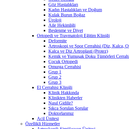
Göz Hastalıkları
Kadın Hastalıkları ve Doğum
Kulak Burun Boğaz
Üroloji
Aile Hekimliği
Beslenme ve Diyet
Ortopedi ve Travmatoloji Eğitim Kliniği
Deformite
Artroskopi ve Spor Cerrahisi (Diz, Kalça, 
Kalça ve Diz Artroplasti (Protez)
Kemik ve Yumuşak Doku Tümörleri Cerrahi
Çocuk Ortopedi
Omurga Cerrahisi
Grup 1
Grup 2
Grup 3
El Cerrahisi Kliniği
Klinik Hakkında
Klinikten Haberler
Nasıl Gidilir?
Sıkça Sorulan Sorular
Doktorlarımız
Acil Ünitesi
Özellikli Hizmetler
Artroskopik Simülasyon Ünitesi