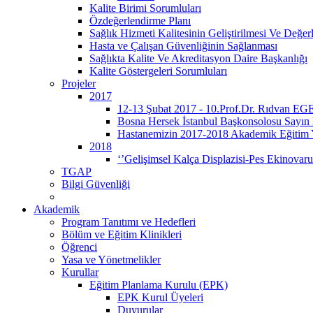
Kalite Birimi Sorumluları
Özdeğerlendirme Planı
Sağlık Hizmeti Kalitesinin Geliştirilmesi Ve Değe
Hasta ve Çalışan Güvenliğinin Sağlanması
Sağlıkta Kalite Ve Akreditasyon Daire Başkanlığı
Kalite Göstergeleri Sorumluları
Projeler
2017
12-13 Şubat 2017 - 10.Prof.Dr. Rıdvan EGE
Bosna Hersek İstanbul Başkonsolosu Sayın
Hastanemizin 2017-2018 Akademik Eğitim Yıl
2018
‘’Gelişimsel Kalça Displazisi-Pes Ekinovar
TGAP
Bilgi Güvenliği
Akademik
Program Tanıtımı ve Hedefleri
Bölüm ve Eğitim Klinikleri
Öğrenci
Yasa ve Yönetmelikler
Kurullar
Eğitim Planlama Kurulu (EPK)
EPK Kurul Üyeleri
Duyurular