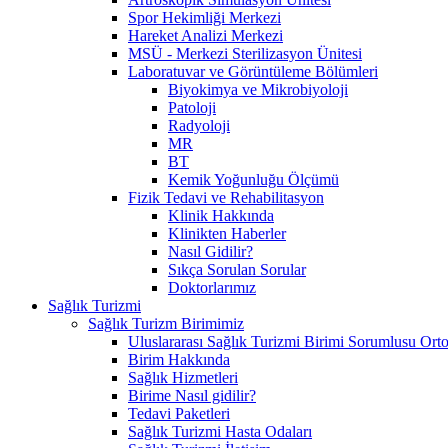
Spor Hekimliği Merkezi
Hareket Analizi Merkezi
MSÜ - Merkezi Sterilizasyon Ünitesi
Laboratuvar ve Görüntüleme Bölümleri
Biyokimya ve Mikrobiyoloji
Patoloji
Radyoloji
MR
BT
Kemik Yoğunluğu Ölçümü
Fizik Tedavi ve Rehabilitasyon
Klinik Hakkında
Klinikten Haberler
Nasıl Gidilir?
Sıkça Sorulan Sorular
Doktorlarımız
Sağlık Turizmi
Sağlık Turizm Birimimiz
Uluslararası Sağlık Turizmi Birimi Sorumlusu Orto
Birim Hakkında
Sağlık Hizmetleri
Birime Nasıl gidilir?
Tedavi Paketleri
Sağlık Turizmi Hasta Odaları