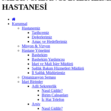
HASTANESİ
Kurumsal
Hastanemiz
Tarihçemiz
Değerlerimiz
Amaç ve Hedeflerimiz
Misyon & Vizyon
Hastane Yönetimi
Başhekim
Başhekim Yardımcısı
İdari ve Mali İşler Müdürü
Sağlık Bakım Hizmetleri Müdürü
İl Sağlık Müdürümüz
Organizasyon Şeması
İdari Birimler
Adli Sekreterlik
Nasıl Gidilir?
Birim Çalışanları
İç Hat Telefon
Arşiv
Nasıl Gidilir?