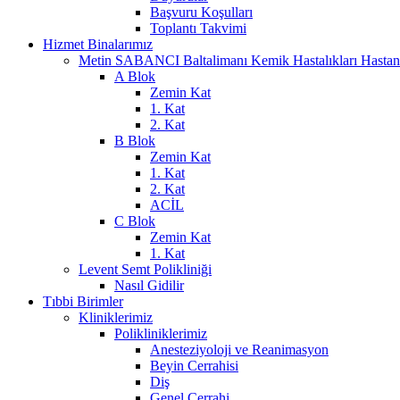
Başvuru Koşulları
Toplantı Takvimi
Hizmet Binalarımız
Metin SABANCI Baltalimanı Kemik Hastalıkları Hastan
A Blok
Zemin Kat
1. Kat
2. Kat
B Blok
Zemin Kat
1. Kat
2. Kat
ACİL
C Blok
Zemin Kat
1. Kat
Levent Semt Polikliniği
Nasıl Gidilir
Tıbbi Birimler
Kliniklerimiz
Polikliniklerimiz
Anesteziyoloji ve Reanimasyon
Beyin Cerrahisi
Diş
Genel Cerrahi