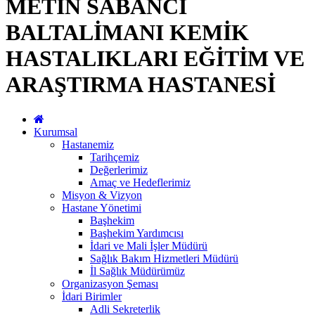
METİN SABANCI
BALTALİMANI KEMİK
HASTALIKLARI EĞİTİM VE
ARAŞTIRMA HASTANESİ
Kurumsal
Hastanemiz
Tarihçemiz
Değerlerimiz
Amaç ve Hedeflerimiz
Misyon & Vizyon
Hastane Yönetimi
Başhekim
Başhekim Yardımcısı
İdari ve Mali İşler Müdürü
Sağlık Bakım Hizmetleri Müdürü
İl Sağlık Müdürümüz
Organizasyon Şeması
İdari Birimler
Adli Sekreterlik