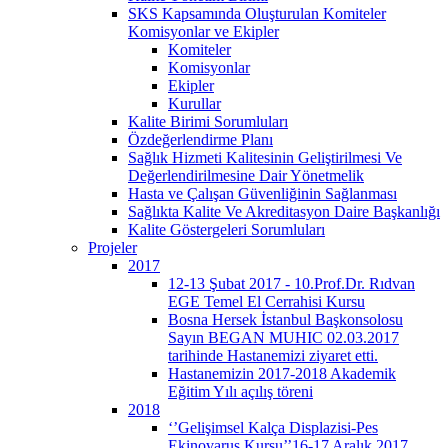
SKS Kapsamında Oluşturulan Komiteler
Komisyonlar ve Ekipler
Komiteler
Komisyonlar
Ekipler
Kurullar
Kalite Birimi Sorumluları
Özdeğerlendirme Planı
Sağlık Hizmeti Kalitesinin Geliştirilmesi Ve
Değerlendirilmesine Dair Yönetmelik
Hasta ve Çalışan Güvenliğinin Sağlanması
Sağlıkta Kalite Ve Akreditasyon Daire Başkanlığı
Kalite Göstergeleri Sorumluları
Projeler
2017
12-13 Şubat 2017 - 10.Prof.Dr. Rıdvan
EGE Temel El Cerrahisi Kursu
Bosna Hersek İstanbul Başkonsolosu
Sayın BEGAN MUHIC 02.03.2017
tarihinde Hastanemizi ziyaret etti.
Hastanemizin 2017-2018 Akademik
Eğitim Yılı açılış töreni
2018
‘’Gelişimsel Kalça Displazisi-Pes
Ekinovarus Kursu’’16-17 Aralık 2017