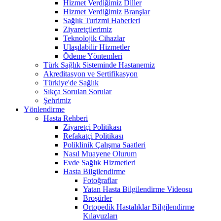
Hizmet Verdiğimiz Diller
Hizmet Verdiğimiz Branşlar
Sağlık Turizmi Haberleri
Ziyaretçilerimiz
Teknolojik Cihazlar
Ulaşılabilir Hizmetler
Ödeme Yöntemleri
Türk Sağlık Sisteminde Hastanemiz
Akreditasyon ve Sertifikasyon
Türkiye'de Sağlık
Sıkça Sorulan Sorular
Şehrimiz
Yönlendirme
Hasta Rehberi
Ziyaretçi Politikası
Refakatçi Politikası
Poliklinik Çalışma Saatleri
Nasıl Muayene Olurum
Evde Sağlık Hizmetleri
Hasta Bilgilendirme
Fotoğraflar
Yatan Hasta Bilgilendirme Videosu
Broşürler
Ortopedik Hastalıklar Bilgilendirme
Kılavuzları