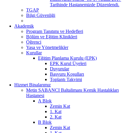
Tarihinde Hastanemizde Düzenlendi.
TGAP
Bilgi Güvenliği
Akademik
Program Tanıtımı ve Hedefleri
Bölüm ve Eğitim Klinikleri
Öğrenci
Yasa ve Yönetmelikler
Kurullar
Eğitim Planlama Kurulu (EPK)
EPK Kurul Üyeleri
Duyurular
Başvuru Koşulları
Toplantı Takvimi
Hizmet Binalarımız
Metin SABANCI Baltalimanı Kemik Hastalıkları
Hastanesi
A Blok
Zemin Kat
1. Kat
2. Kat
B Blok
Zemin Kat
1. Kat