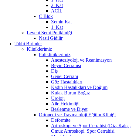
2. Kat
ACİL
C Blok
Zemin Kat
1. Kat
Levent Semt Polikliniği
Nasıl Gidilir
Tıbbi Birimler
Kliniklerimiz
Polikliniklerimiz
Anesteziyoloji ve Reanimasyon
Beyin Cerrahisi
Diş
Genel Cerrahi
Göz Hastalıkları
Kadın Hastalıkları ve Doğum
Kulak Burun Boğaz
Üroloji
Aile Hekimliği
Beslenme ve Diyet
Ortopedi ve Travmatoloji Eğitim Kliniği
Deformite
Artroskopi ve Spor Cerrahisi (Diz, Kalça,
Omuz Artroskopi, Spor Cerrahisi