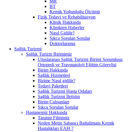
MR
BT
Kemik Yoğunluğu Ölçümü
Fizik Tedavi ve Rehabilitasyon
Klinik Hakkında
Klinikten Haberler
Nasıl Gidilir?
Sıkça Sorulan Sorular
Doktorlarımız
Sağlık Turizmi
Sağlık Turizm Birimimiz
Uluslararası Sağlık Turizmi Birimi Sorumlusu
Ortopedi ve Travmatoloji Eğitim Görevlisi
Birim Hakkında
Sağlık Hizmetleri
Birime Nasıl gidilir?
Tedavi Paketleri
Sağlık Turizmi Hasta Odaları
Sağlık Turizmi İletişim
Birim Çalışanları
Sıkça Sorulan Sorular
Hastanemiz Hakkında
Tanıtım Filmimiz
Neden Metin Sabancı Baltalimanı Kemik
Hastalıkları EAH ?