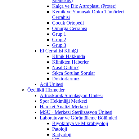
Menisküs)
Kalça ve Diz Artroplasti (Protez)
Kemik ve Yumuşak Doku Tümörleri
Cerrahisi
Çocuk Ortopedi
Omurga Cerrahisi
Grup 1
Grup 2
Grup 3
El Cerrahisi Kliniği
Klinik Hakkında
Klinikten Haberler
Nasıl Gidilir?
Sıkça Sorulan Sorular
Doktorlarımız
Acil Ünitesi
Özellikli Hizmetler
Artroskopik Simülasyon Ünitesi
Spor Hekimliği Merkezi
Hareket Analizi Merkezi
MSÜ - Merkezi Sterilizasyon Ünitesi
Laboratuvar ve Görüntüleme Bölümleri
Biyokimya ve Mikrobiyoloji
Patoloji
Radyoloji