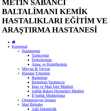
METİN SABANCI
BALTALİMANI KEMİK
HASTALIKLARI EĞİTİM VE
ARAŞTIRMA HASTANESİ
Kurumsal
Hastanemiz
Tarihçemiz
Değerlerimiz
Amaç ve Hedeflerimiz
Misyon & Vizyon
Hastane Yönetimi
Başhekim
Başhekim Yardımcısı
İdari ve Mali İşler Müdürü
Sağlık Bakım Hizmetleri Müdürü
İl Sağlık Müdürümüz
Organizasyon Şeması
İdari Birimler
Adli Sekreterlik