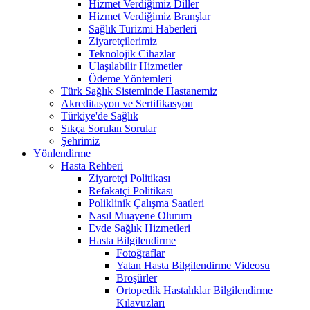
Hizmet Verdiğimiz Diller
Hizmet Verdiğimiz Branşlar
Sağlık Turizmi Haberleri
Ziyaretçilerimiz
Teknolojik Cihazlar
Ulaşılabilir Hizmetler
Ödeme Yöntemleri
Türk Sağlık Sisteminde Hastanemiz
Akreditasyon ve Sertifikasyon
Türkiye'de Sağlık
Sıkça Sorulan Sorular
Şehrimiz
Yönlendirme
Hasta Rehberi
Ziyaretçi Politikası
Refakatçi Politikası
Poliklinik Çalışma Saatleri
Nasıl Muayene Olurum
Evde Sağlık Hizmetleri
Hasta Bilgilendirme
Fotoğraflar
Yatan Hasta Bilgilendirme Videosu
Broşürler
Ortopedik Hastalıklar Bilgilendirme
Kılavuzları