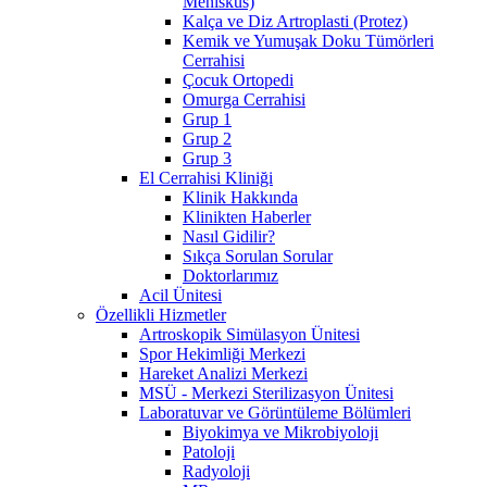
Menisküs)
Kalça ve Diz Artroplasti (Protez)
Kemik ve Yumuşak Doku Tümörleri
Cerrahisi
Çocuk Ortopedi
Omurga Cerrahisi
Grup 1
Grup 2
Grup 3
El Cerrahisi Kliniği
Klinik Hakkında
Klinikten Haberler
Nasıl Gidilir?
Sıkça Sorulan Sorular
Doktorlarımız
Acil Ünitesi
Özellikli Hizmetler
Artroskopik Simülasyon Ünitesi
Spor Hekimliği Merkezi
Hareket Analizi Merkezi
MSÜ - Merkezi Sterilizasyon Ünitesi
Laboratuvar ve Görüntüleme Bölümleri
Biyokimya ve Mikrobiyoloji
Patoloji
Radyoloji