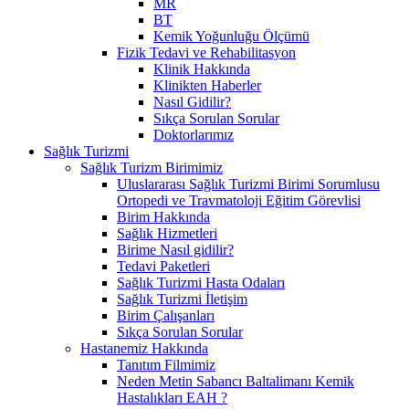
MR
BT
Kemik Yoğunluğu Ölçümü
Fizik Tedavi ve Rehabilitasyon
Klinik Hakkında
Klinikten Haberler
Nasıl Gidilir?
Sıkça Sorulan Sorular
Doktorlarımız
Sağlık Turizmi
Sağlık Turizm Birimimiz
Uluslararası Sağlık Turizmi Birimi Sorumlusu
Ortopedi ve Travmatoloji Eğitim Görevlisi
Birim Hakkında
Sağlık Hizmetleri
Birime Nasıl gidilir?
Tedavi Paketleri
Sağlık Turizmi Hasta Odaları
Sağlık Turizmi İletişim
Birim Çalışanları
Sıkça Sorulan Sorular
Hastanemiz Hakkında
Tanıtım Filmimiz
Neden Metin Sabancı Baltalimanı Kemik
Hastalıkları EAH ?