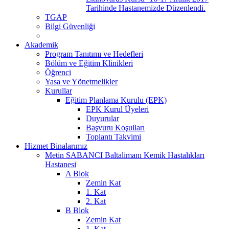
Tarihinde Hastanemizde Düzenlendi.
TGAP
Bilgi Güvenliği
Akademik
Program Tanıtımı ve Hedefleri
Bölüm ve Eğitim Klinikleri
Öğrenci
Yasa ve Yönetmelikler
Kurullar
Eğitim Planlama Kurulu (EPK)
EPK Kurul Üyeleri
Duyurular
Başvuru Koşulları
Toplantı Takvimi
Hizmet Binalarımız
Metin SABANCI Baltalimanı Kemik Hastalıkları
Hastanesi
A Blok
Zemin Kat
1. Kat
2. Kat
B Blok
Zemin Kat
1. Kat