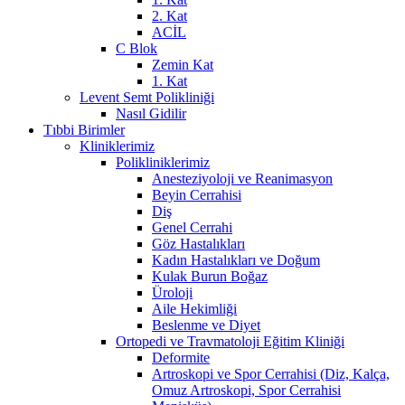
2. Kat
ACİL
C Blok
Zemin Kat
1. Kat
Levent Semt Polikliniği
Nasıl Gidilir
Tıbbi Birimler
Kliniklerimiz
Polikliniklerimiz
Anesteziyoloji ve Reanimasyon
Beyin Cerrahisi
Diş
Genel Cerrahi
Göz Hastalıkları
Kadın Hastalıkları ve Doğum
Kulak Burun Boğaz
Üroloji
Aile Hekimliği
Beslenme ve Diyet
Ortopedi ve Travmatoloji Eğitim Kliniği
Deformite
Artroskopi ve Spor Cerrahisi (Diz, Kalça,
Omuz Artroskopi, Spor Cerrahisi