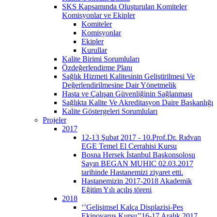
SKS Kapsamında Oluşturulan Komiteler
Komisyonlar ve Ekipler
Komiteler
Komisyonlar
Ekipler
Kurullar
Kalite Birimi Sorumluları
Özdeğerlendirme Planı
Sağlık Hizmeti Kalitesinin Geliştirilmesi Ve
Değerlendirilmesine Dair Yönetmelik
Hasta ve Çalışan Güvenliğinin Sağlanması
Sağlıkta Kalite Ve Akreditasyon Daire Başkanlığı
Kalite Göstergeleri Sorumluları
Projeler
2017
12-13 Şubat 2017 - 10.Prof.Dr. Rıdvan
EGE Temel El Cerrahisi Kursu
Bosna Hersek İstanbul Başkonsolosu
Sayın BEGAN MUHIC 02.03.2017
tarihinde Hastanemizi ziyaret etti.
Hastanemizin 2017-2018 Akademik
Eğitim Yılı açılış töreni
2018
‘’Gelişimsel Kalça Displazisi-Pes
Ekinovarus Kursu’’16-17 Aralık 2017