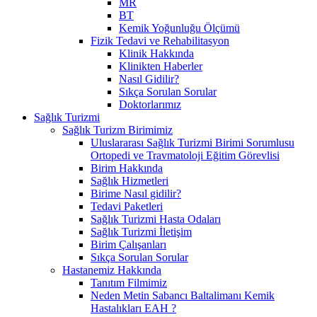
MR
BT
Kemik Yoğunluğu Ölçümü
Fizik Tedavi ve Rehabilitasyon
Klinik Hakkında
Klinikten Haberler
Nasıl Gidilir?
Sıkça Sorulan Sorular
Doktorlarımız
Sağlık Turizmi
Sağlık Turizm Birimimiz
Uluslararası Sağlık Turizmi Birimi Sorumlusu
Ortopedi ve Travmatoloji Eğitim Görevlisi
Birim Hakkında
Sağlık Hizmetleri
Birime Nasıl gidilir?
Tedavi Paketleri
Sağlık Turizmi Hasta Odaları
Sağlık Turizmi İletişim
Birim Çalışanları
Sıkça Sorulan Sorular
Hastanemiz Hakkında
Tanıtım Filmimiz
Neden Metin Sabancı Baltalimanı Kemik
Hastalıkları EAH ?