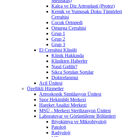
Menisküs)
Kalça ve Diz Artroplasti (Protez)
Kemik ve Yumuşak Doku Tümörleri
Cerrahisi
Çocuk Ortopedi
Omurga Cerrahisi
Grup 1
Grup 2
Grup 3
El Cerrahisi Kliniği
Klinik Hakkında
Klinikten Haberler
Nasıl Gidilir?
Sıkça Sorulan Sorular
Doktorlarımız
Acil Ünitesi
Özellikli Hizmetler
Artroskopik Simülasyon Ünitesi
Spor Hekimliği Merkezi
Hareket Analizi Merkezi
MSÜ - Merkezi Sterilizasyon Ünitesi
Laboratuvar ve Görüntüleme Bölümleri
Biyokimya ve Mikrobiyoloji
Patoloji
Radyoloji