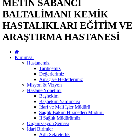
METİN SABANCI
BALTALİMANI KEMİK
HASTALIKLARI EĞİTİM VE
ARAŞTIRMA HASTANESİ
Kurumsal
Hastanemiz
Tarihçemiz
Değerlerimiz
Amaç ve Hedeflerimiz
Misyon & Vizyon
Hastane Yönetimi
Başhekim
Başhekim Yardımcısı
İdari ve Mali İşler Müdürü
Sağlık Bakım Hizmetleri Müdürü
İl Sağlık Müdürümüz
Organizasyon Şeması
İdari Birimler
Adli Sekreterlik