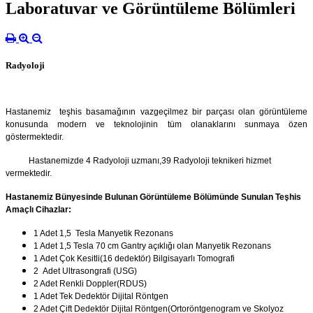
Laboratuvar ve Görüntüleme Bölümleri
Radyoloji
Hastanemiz teşhis basamağının vazgeçilmez bir parçası olan görüntüleme
konusunda modern ve teknolojinin tüm olanaklarını sunmaya özen
göstermektedir.
Hastanemizde 4 Radyoloji uzmanı,39 Radyoloji teknikeri hizmet
vermektedir.
Hastanemiz Bünyesinde Bulunan Görüntüleme Bölümünde Sunulan Teşhis
Amaçlı Cihazlar:
1 Adet 1,5 Tesla Manyetik Rezonans
1 Adet 1,5 Tesla 70 cm Gantry açıklığı olan Manyetik Rezonans
1 Adet Çok Kesitli(16 dedektör) Bilgisayarlı Tomografi
2 Adet Ultrasongrafi (USG)
2 Adet Renkli Doppler(RDUS)
1 Adet Tek Dedektör Dijital Röntgen
2 Adet Çift Dedektör Dijital Röntgen(Ortoröntgenogram ve Skolyoz