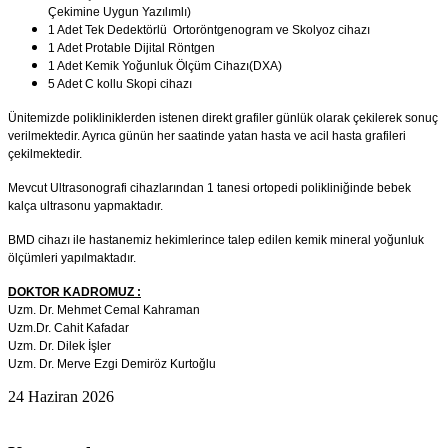
Çekimine Uygun Yazılımlı)
1 Adet Tek Dedektörlü Ortoröntgenogram ve Skolyoz cihazı
1 Adet Protable Dijital Röntgen
1 Adet Kemik Yoğunluk Ölçüm Cihazı(DXA)
5 Adet C kollu Skopi cihazı
Ünitemizde polikliniklerden istenen direkt grafiler günlük olarak çekilerek sonuç
verilmektedir. Ayrıca günün her saatinde yatan hasta ve acil hasta grafileri
çekilmektedir.
Mevcut Ultrasonografi cihazlarından 1 tanesi ortopedi polikliniğinde bebek
kalça ultrasonu yapmaktadır.
BMD cihazı ile hastanemiz hekimlerince talep edilen kemik mineral yoğunluk
ölçümleri yapılmaktadır.
DOKTOR KADROMUZ :
Uzm. Dr. Mehmet Cemal Kahraman
Uzm.Dr. Cahit Kafadar
Uzm. Dr. Dilek İşler
Uzm. Dr. Merve Ezgi Demiröz Kurtoğlu
24 Haziran 2026