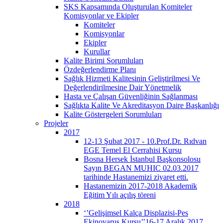
SKS Kapsamında Oluşturulan Komiteler
Komisyonlar ve Ekipler
Komiteler
Komisyonlar
Ekipler
Kurullar
Kalite Birimi Sorumluları
Özdeğerlendirme Planı
Sağlık Hizmeti Kalitesinin Geliştirilmesi Ve
Değerlendirilmesine Dair Yönetmelik
Hasta ve Çalışan Güvenliğinin Sağlanması
Sağlıkta Kalite Ve Akreditasyon Daire Başkanlığı
Kalite Göstergeleri Sorumluları
Projeler
2017
12-13 Şubat 2017 - 10.Prof.Dr. Rıdvan
EGE Temel El Cerrahisi Kursu
Bosna Hersek İstanbul Başkonsolosu
Sayın BEGAN MUHIC 02.03.2017
tarihinde Hastanemizi ziyaret etti.
Hastanemizin 2017-2018 Akademik
Eğitim Yılı açılış töreni
2018
‘’Gelişimsel Kalça Displazisi-Pes
Ekinovarus Kursu’’16-17 Aralık 2017