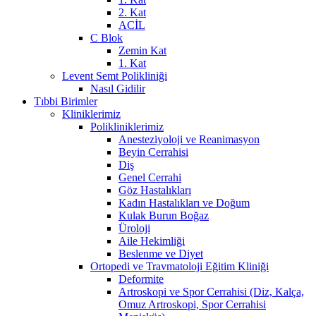
2. Kat
ACİL
C Blok
Zemin Kat
1. Kat
Levent Semt Polikliniği
Nasıl Gidilir
Tıbbi Birimler
Kliniklerimiz
Polikliniklerimiz
Anesteziyoloji ve Reanimasyon
Beyin Cerrahisi
Diş
Genel Cerrahi
Göz Hastalıkları
Kadın Hastalıkları ve Doğum
Kulak Burun Boğaz
Üroloji
Aile Hekimliği
Beslenme ve Diyet
Ortopedi ve Travmatoloji Eğitim Kliniği
Deformite
Artroskopi ve Spor Cerrahisi (Diz, Kalça,
Omuz Artroskopi, Spor Cerrahisi