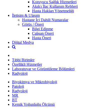
Koruyucu Sağlık Hizmetleri
Akılcı İlaç Kullanım Rebheri
Hasta Hakları Yönetmeliği
İletişim & Ulaşım
Hastane İçi Dahili Numaralar
Görüş / Öneri
Bilgi Edinme
Çalışan Öneri
Hasta Öneri
Dijital Medya
Tıbbi Birimler
Özellikli Hizmetler
Laboratuvar ve Görüntüleme Bölümleri
Radyoloji
Biyokimya ve Mikrobiyoloji
Patoloji
Radyoloji
MR
BT
Kemik Yoğunluğu Ölçümü