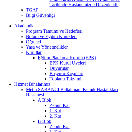
Tarihinde Hastanemizde Düzenlendi.
TGAP
Bilgi Güvenliği
Akademik
Program Tanıtımı ve Hedefleri
Bölüm ve Eğitim Klinikleri
Öğrenci
Yasa ve Yönetmelikler
Kurullar
Eğitim Planlama Kurulu (EPK)
EPK Kurul Üyeleri
Duyurular
Başvuru Koşulları
Toplantı Takvimi
Hizmet Binalarımız
Metin SABANCI Baltalimanı Kemik Hastalıkları
Hastanesi
A Blok
Zemin Kat
1. Kat
2. Kat
B Blok
Zemin Kat
1. Kat