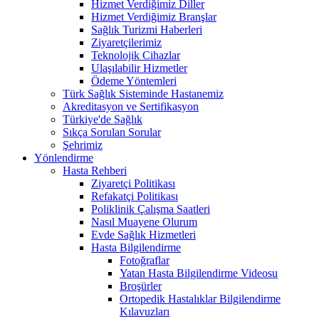
Hizmet Verdiğimiz Diller
Hizmet Verdiğimiz Branşlar
Sağlık Turizmi Haberleri
Ziyaretçilerimiz
Teknolojik Cihazlar
Ulaşılabilir Hizmetler
Ödeme Yöntemleri
Türk Sağlık Sisteminde Hastanemiz
Akreditasyon ve Sertifikasyon
Türkiye'de Sağlık
Sıkça Sorulan Sorular
Şehrimiz
Yönlendirme
Hasta Rehberi
Ziyaretçi Politikası
Refakatçi Politikası
Poliklinik Çalışma Saatleri
Nasıl Muayene Olurum
Evde Sağlık Hizmetleri
Hasta Bilgilendirme
Fotoğraflar
Yatan Hasta Bilgilendirme Videosu
Broşürler
Ortopedik Hastalıklar Bilgilendirme
Kılavuzları