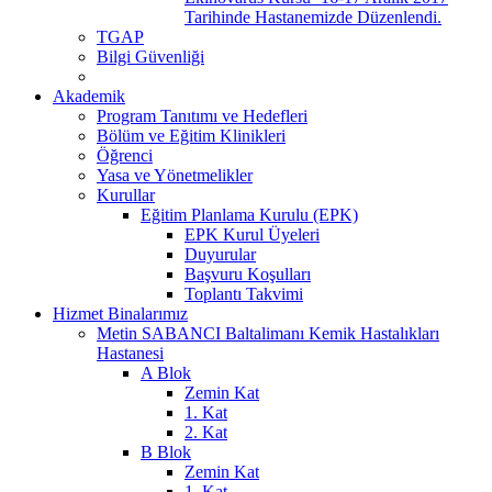
Tarihinde Hastanemizde Düzenlendi.
TGAP
Bilgi Güvenliği
Akademik
Program Tanıtımı ve Hedefleri
Bölüm ve Eğitim Klinikleri
Öğrenci
Yasa ve Yönetmelikler
Kurullar
Eğitim Planlama Kurulu (EPK)
EPK Kurul Üyeleri
Duyurular
Başvuru Koşulları
Toplantı Takvimi
Hizmet Binalarımız
Metin SABANCI Baltalimanı Kemik Hastalıkları
Hastanesi
A Blok
Zemin Kat
1. Kat
2. Kat
B Blok
Zemin Kat
1. Kat