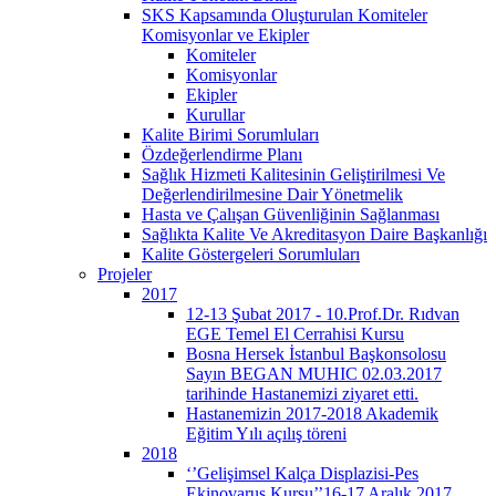
SKS Kapsamında Oluşturulan Komiteler
Komisyonlar ve Ekipler
Komiteler
Komisyonlar
Ekipler
Kurullar
Kalite Birimi Sorumluları
Özdeğerlendirme Planı
Sağlık Hizmeti Kalitesinin Geliştirilmesi Ve
Değerlendirilmesine Dair Yönetmelik
Hasta ve Çalışan Güvenliğinin Sağlanması
Sağlıkta Kalite Ve Akreditasyon Daire Başkanlığı
Kalite Göstergeleri Sorumluları
Projeler
2017
12-13 Şubat 2017 - 10.Prof.Dr. Rıdvan
EGE Temel El Cerrahisi Kursu
Bosna Hersek İstanbul Başkonsolosu
Sayın BEGAN MUHIC 02.03.2017
tarihinde Hastanemizi ziyaret etti.
Hastanemizin 2017-2018 Akademik
Eğitim Yılı açılış töreni
2018
‘’Gelişimsel Kalça Displazisi-Pes
Ekinovarus Kursu’’16-17 Aralık 2017