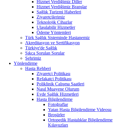
Hizmet Verdiğimiz Diller
Hizmet Verdiğimiz Branşlar
Sağlık Turizmi Haberleri
Ziyaretçilerimiz
Teknolojik Cihazlar
Ulaşılabilir Hizmetler
Ödeme Yöntemleri
Türk Sağlık Sisteminde Hastanemiz
Akreditasyon ve Sertifikasyon
Türkiye'de Sağlık
Sıkça Sorulan Sorular
Şehrimiz
Yönlendirme
Hasta Rehberi
Ziyaretçi Politikası
Refakatçi Politikası
Poliklinik Çalışma Saatleri
Nasıl Muayene Olurum
Evde Sağlık Hizmetleri
Hasta Bilgilendirme
Fotoğraflar
Yatan Hasta Bilgilendirme Videosu
Broşürler
Ortopedik Hastalıklar Bilgilendirme
Kılavuzları