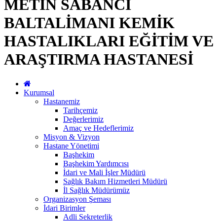
METİN SABANCI
BALTALİMANI KEMİK
HASTALIKLARI EĞİTİM VE
ARAŞTIRMA HASTANESİ
Kurumsal
Hastanemiz
Tarihçemiz
Değerlerimiz
Amaç ve Hedeflerimiz
Misyon & Vizyon
Hastane Yönetimi
Başhekim
Başhekim Yardımcısı
İdari ve Mali İşler Müdürü
Sağlık Bakım Hizmetleri Müdürü
İl Sağlık Müdürümüz
Organizasyon Şeması
İdari Birimler
Adli Sekreterlik