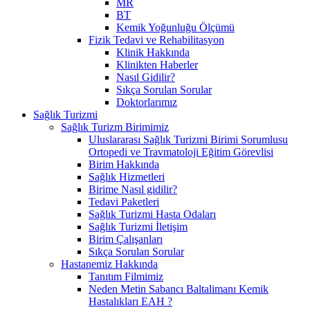
MR
BT
Kemik Yoğunluğu Ölçümü
Fizik Tedavi ve Rehabilitasyon
Klinik Hakkında
Klinikten Haberler
Nasıl Gidilir?
Sıkça Sorulan Sorular
Doktorlarımız
Sağlık Turizmi
Sağlık Turizm Birimimiz
Uluslararası Sağlık Turizmi Birimi Sorumlusu
Ortopedi ve Travmatoloji Eğitim Görevlisi
Birim Hakkında
Sağlık Hizmetleri
Birime Nasıl gidilir?
Tedavi Paketleri
Sağlık Turizmi Hasta Odaları
Sağlık Turizmi İletişim
Birim Çalışanları
Sıkça Sorulan Sorular
Hastanemiz Hakkında
Tanıtım Filmimiz
Neden Metin Sabancı Baltalimanı Kemik
Hastalıkları EAH ?