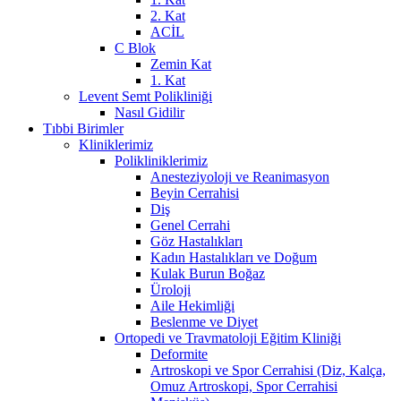
2. Kat
ACİL
C Blok
Zemin Kat
1. Kat
Levent Semt Polikliniği
Nasıl Gidilir
Tıbbi Birimler
Kliniklerimiz
Polikliniklerimiz
Anesteziyoloji ve Reanimasyon
Beyin Cerrahisi
Diş
Genel Cerrahi
Göz Hastalıkları
Kadın Hastalıkları ve Doğum
Kulak Burun Boğaz
Üroloji
Aile Hekimliği
Beslenme ve Diyet
Ortopedi ve Travmatoloji Eğitim Kliniği
Deformite
Artroskopi ve Spor Cerrahisi (Diz, Kalça,
Omuz Artroskopi, Spor Cerrahisi