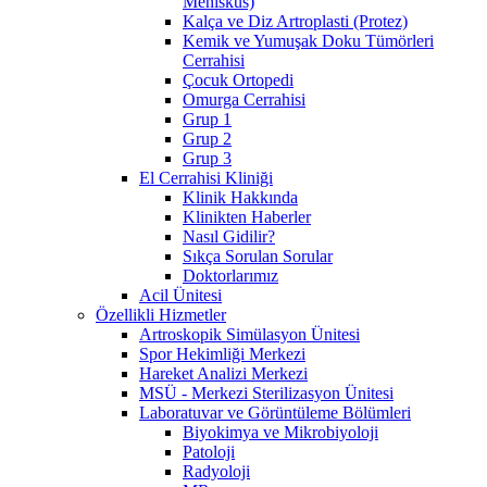
Menisküs)
Kalça ve Diz Artroplasti (Protez)
Kemik ve Yumuşak Doku Tümörleri
Cerrahisi
Çocuk Ortopedi
Omurga Cerrahisi
Grup 1
Grup 2
Grup 3
El Cerrahisi Kliniği
Klinik Hakkında
Klinikten Haberler
Nasıl Gidilir?
Sıkça Sorulan Sorular
Doktorlarımız
Acil Ünitesi
Özellikli Hizmetler
Artroskopik Simülasyon Ünitesi
Spor Hekimliği Merkezi
Hareket Analizi Merkezi
MSÜ - Merkezi Sterilizasyon Ünitesi
Laboratuvar ve Görüntüleme Bölümleri
Biyokimya ve Mikrobiyoloji
Patoloji
Radyoloji