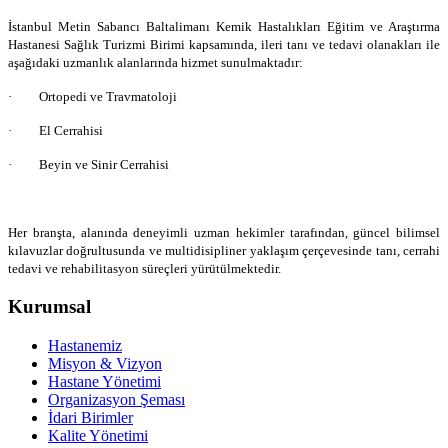
İstanbul Metin Sabancı Baltalimanı Kemik Hastalıkları Eğitim ve Araştırma
Hastanesi Sağlık Turizmi Birimi kapsamında, ileri tanı ve tedavi olanakları ile
aşağıdaki uzmanlık alanlarında hizmet sunulmaktadır:
· Ortopedi ve Travmatoloji
· El Cerrahisi
· Beyin ve Sinir Cerrahisi
Her branşta, alanında deneyimli uzman hekimler tarafından, güncel bilimsel
kılavuzlar doğrultusunda ve multidisipliner yaklaşım çerçevesinde tanı, cerrahi
tedavi ve rehabilitasyon süreçleri yürütülmektedir.
Kurumsal
Hastanemiz
Misyon & Vizyon
Hastane Yönetimi
Organizasyon Şeması
İdari Birimler
Kalite Yönetimi