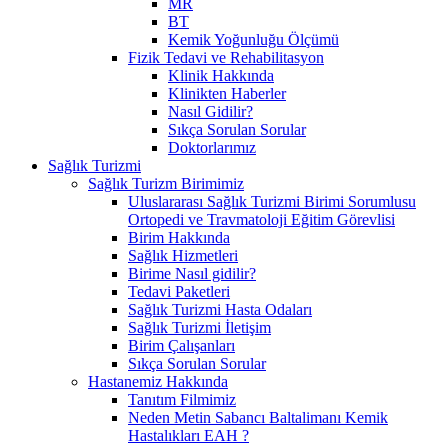
MR
BT
Kemik Yoğunluğu Ölçümü
Fizik Tedavi ve Rehabilitasyon
Klinik Hakkında
Klinikten Haberler
Nasıl Gidilir?
Sıkça Sorulan Sorular
Doktorlarımız
Sağlık Turizmi
Sağlık Turizm Birimimiz
Uluslararası Sağlık Turizmi Birimi Sorumlusu
Ortopedi ve Travmatoloji Eğitim Görevlisi
Birim Hakkında
Sağlık Hizmetleri
Birime Nasıl gidilir?
Tedavi Paketleri
Sağlık Turizmi Hasta Odaları
Sağlık Turizmi İletişim
Birim Çalışanları
Sıkça Sorulan Sorular
Hastanemiz Hakkında
Tanıtım Filmimiz
Neden Metin Sabancı Baltalimanı Kemik
Hastalıkları EAH ?