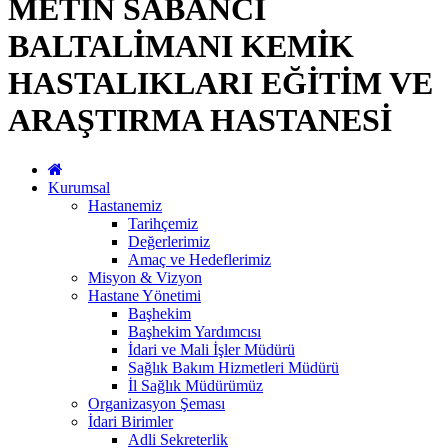
METİN SABANCI
BALTALİMANI KEMİK
HASTALIKLARI EĞİTİM VE
ARAŞTIRMA HASTANESİ
Kurumsal
Hastanemiz
Tarihçemiz
Değerlerimiz
Amaç ve Hedeflerimiz
Misyon & Vizyon
Hastane Yönetimi
Başhekim
Başhekim Yardımcısı
İdari ve Mali İşler Müdürü
Sağlık Bakım Hizmetleri Müdürü
İl Sağlık Müdürümüz
Organizasyon Şeması
İdari Birimler
Adli Sekreterlik