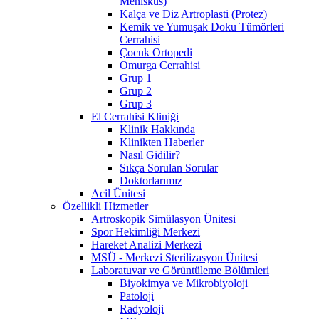
Menisküs)
Kalça ve Diz Artroplasti (Protez)
Kemik ve Yumuşak Doku Tümörleri
Cerrahisi
Çocuk Ortopedi
Omurga Cerrahisi
Grup 1
Grup 2
Grup 3
El Cerrahisi Kliniği
Klinik Hakkında
Klinikten Haberler
Nasıl Gidilir?
Sıkça Sorulan Sorular
Doktorlarımız
Acil Ünitesi
Özellikli Hizmetler
Artroskopik Simülasyon Ünitesi
Spor Hekimliği Merkezi
Hareket Analizi Merkezi
MSÜ - Merkezi Sterilizasyon Ünitesi
Laboratuvar ve Görüntüleme Bölümleri
Biyokimya ve Mikrobiyoloji
Patoloji
Radyoloji