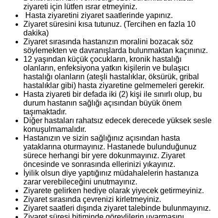
ziyareti için lütfen ısrar etmeyiniz.
Hasta ziyaretini ziyaret saatlerinde yapınız.
Ziyaret süresini kısa tutunuz. (Tercihen en fazla 10
dakika)
Ziyaret sırasında hastanızın moralini bozacak söz
söylemekten ve davranışlarda bulunmaktan kaçınınız.
12 yaşından küçük çocukların, kronik hastalığı
olanların, enfeksiyona yatkın kişilerin ve bulaşıcı
hastalığı olanların (ateşli hastalıklar, öksürük, gribal
hastalıklar gibi) hasta ziyaretine gelmemeleri gerekir.
Hasta ziyareti bir defada iki (2) kişi ile sınırlı olup, bu
durum hastanın sağlığı açısından büyük önem
taşımaktadır.
Diğer hastaları rahatsız edecek derecede yüksek sesle
konuşulmamalıdır.
Hastanızın ve sizin sağlığınız açısından hasta
yataklarına oturmayınız. Hastanede bulunduğunuz
sürece herhangi bir yere dokunmayınız. Ziyaret
öncesinde ve sonrasında ellerinizi yıkayınız.
İyilik olsun diye yaptığınız müdahalelerin hastanıza
zarar verebileceğini unutmayınız.
Ziyarete gelirken hediye olarak yiyecek getirmeyiniz.
Ziyaret sırasında çevrenizi kirletmeyiniz.
Ziyaret saatleri dışında ziyaret talebinde bulunmayınız.
Ziyaret süresi bitiminde görevlilerin uyarmasını