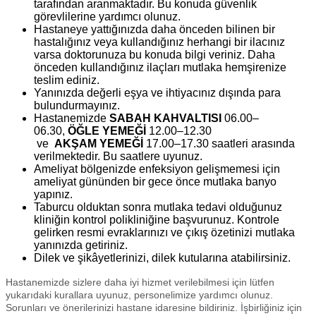
tarafından aranmaktadır. Bu konuda güvenlik
görevlilerine yardımcı olunuz.
Hastaneye yattığınızda daha önceden bilinen bir
hastalığınız veya kullandığınız herhangi bir ilacınız
varsa doktorunuza bu konuda bilgi veriniz. Daha
önceden kullandığınız ilaçları mutlaka hemşirenize
teslim ediniz.
Yanınızda değerli eşya ve ihtiyacınız dışında para
bulundurmayınız.
Hastanemizde
SABAH KAHVALTISI
06.00–
06.30,
ÖĞLE YEMEĞİ
12.00–12.30
ve
AKŞAM YEMEĞİ
17.00–17.30 saatleri arasında
verilmektedir. Bu saatlere uyunuz.
Ameliyat bölgenizde enfeksiyon gelişmemesi için
ameliyat gününden bir gece önce mutlaka banyo
yapınız.
Taburcu olduktan sonra mutlaka tedavi olduğunuz
kliniğin kontrol polikliniğine başvurunuz. Kontrole
gelirken resmi evraklarınızı ve çıkış özetinizi mutlaka
yanınızda getiriniz.
Dilek ve şikâyetlerinizi, dilek kutularına atabilirsiniz.
Hastanemizde sizlere daha iyi hizmet verilebilmesi için lütfen
yukarıdaki kurallara uyunuz, personelimize yardımcı olunuz.
Sorunları ve önerilerinizi hastane idaresine bildiriniz. İşbirliğiniz için