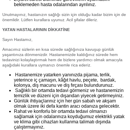
beklemeden hasta odalarından ayrılınız.
Unutmayınız, hastanızın sağlığı sizin için olduğu kadar bizim için de
önemlidir. Lütfen kurallara uyunuz. Acil şifalar dileriz.
YATAN HASTALARININ DİKKATİNE
Sayın Hastamız,
Amacımız sizlerin en kısa sürede sağlığınıza kavuşup günlük
yaşantınıza dönmenizdir. Hastanemizde kaldığınız sürede hem
tedavinizi kolaylaştırmak hem de bizlere yardımcı olmak amacıyla
aşağıdaki kurallara uymanızı önemle rica ederiz.
Hastanemize yatarken yanınızda pijama, terlik,
yeterince iç çamaşırı, kâğıt havlu, peçete, bardak,
kolonya, diş macunu ve diş fırçası bulundurunuz.
Sağlıklı bir ortamda tedavi görmeniz ve hastanemizin
temizlik ve düzeni için dışarıdan yiyecek getirmeyiniz.
Günlük ihtiyaçlarınız için her gün sabah ve akşam
olmak üzere iki defa kantin aracı odanıza gelecektir.
Rahat ve konforlu bir ortamda tedavi olmanızı
sağlamak için odalarınıza koyduğumuz elektrikli yatak
ve klima gibi cihazları kullanma talimatı dışında
çalıştırmayınız.