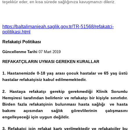
teşekkür eder, en kısa sürede sağlığınıza kavuşmanızı dileriz.
Bize Ulaşın
https://baltalimanieah.saglik.gov.tr/TR-51568/refakatci-
politikasi.html
Refakatçi Politikası
Güncellenme Tarihi
07 Mart 2019
REFAKATÇILARIN UYMASI GEREKEN KURALLAR
1. Hastanemizde 0-18 yaş arası çocuk hastalar ve 65 yaş üstü
hastalar refakatçisiz kabul edilmemektedir.
2. Hastaya refakatçı gerekip gerekmediği Klinik Sorumlu
Hemşiresi tarafından belirlenir ve refakatçı bir kişiyle sınırlıdır.
Birden fazla refakatçinin bulunması hasta sağlığı ve hasta
bakımı açısından sağlık görevlilerinin çalışmasını
engelleyeceği için uygun değildir.
3. Refakatçi için refakat kartı verilmektedir ve refakatçiler bu