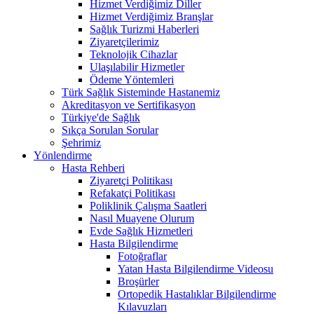
Hizmet Verdiğimiz Diller
Hizmet Verdiğimiz Branşlar
Sağlık Turizmi Haberleri
Ziyaretçilerimiz
Teknolojik Cihazlar
Ulaşılabilir Hizmetler
Ödeme Yöntemleri
Türk Sağlık Sisteminde Hastanemiz
Akreditasyon ve Sertifikasyon
Türkiye'de Sağlık
Sıkça Sorulan Sorular
Şehrimiz
Yönlendirme
Hasta Rehberi
Ziyaretçi Politikası
Refakatçi Politikası
Poliklinik Çalışma Saatleri
Nasıl Muayene Olurum
Evde Sağlık Hizmetleri
Hasta Bilgilendirme
Fotoğraflar
Yatan Hasta Bilgilendirme Videosu
Broşürler
Ortopedik Hastalıklar Bilgilendirme
Kılavuzları