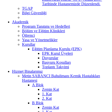
Tarihinde Hastanemizde Düzenlendi.
TGAP
Bilgi Güvenliği
Akademik
Program Tanıtımı ve Hedefleri
Bölüm ve Eğitim Klinikleri
Öğrenci
Yasa ve Yönetmelikler
Kurullar
Eğitim Planlama Kurulu (EPK)
EPK Kurul Üyeleri
Duyurular
Başvuru Koşulları
Toplantı Takvimi
Hizmet Binalarımız
Metin SABANCI Baltalimanı Kemik Hastalıkları
Hastanesi
A Blok
Zemin Kat
1. Kat
2. Kat
B Blok
Zemin Kat
1. Kat