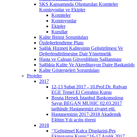
SKS Kapsamında Oluşturulan Komiteler
Komisyonlar ve Ekipler
Komiteler
Komisyonlar
Ekipler
Kurullar
Kalite Birimi Sorumluları
Özdeğerlendirme Planı
Sağlık Hizmeti Kalitesinin Geliştirilmesi Ve
Değerlendirilmesine Dair Yönetmelik
Hasta ve Çalışan Güvenliğinin Sağlanması
Sağlıkta Kalite Ve Akreditasyon Daire Başkanlığı
Kalite Göstergeleri Sorumluları
Projeler
2017
12-13 Şubat 2017 - 10.Prof.Dr. Rıdvan
EGE Temel El Cerrahisi Kursu
Bosna Hersek İstanbul Başkonsolosu
Sayın BEGAN MUHIC 02.03.2017
tarihinde Hastanemizi ziyaret etti.
Hastanemizin 2017-2018 Akademik
Eğitim Yılı açılış töreni
2018
‘’Gelişimsel Kalça Displazisi-Pes
Ekinovarus Kursu’’16-17 Aralık 2017