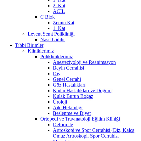
2. Kat
ACİL
C Blok
Zemin Kat
1. Kat
Levent Semt Polikliniği
Nasıl Gidilir
Tıbbi Birimler
Kliniklerimiz
Polikliniklerimiz
Anesteziyoloji ve Reanimasyon
Beyin Cerrahisi
Diş
Genel Cerrahi
Göz Hastalıkları
Kadın Hastalıkları ve Doğum
Kulak Burun Boğaz
Üroloji
Aile Hekimliği
Beslenme ve Diyet
Ortopedi ve Travmatoloji Eğitim Kliniği
Deformite
Artroskopi ve Spor Cerrahisi (Diz, Kalça,
Omuz Artroskopi, Spor Cerrahisi