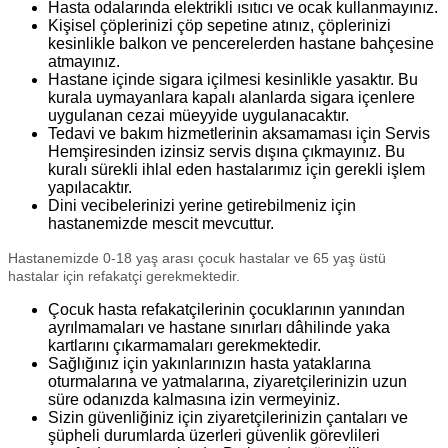
Hasta odalarında elektrikli ısıtıcı ve ocak kullanmayınız.
Kişisel çöplerinizi çöp sepetine atınız, çöplerinizi
kesinlikle balkon ve pencerelerden hastane bahçesine
atmayınız.
Hastane içinde sigara içilmesi kesinlikle yasaktır. Bu
kurala uymayanlara kapalı alanlarda sigara içenlere
uygulanan cezai müeyyide uygulanacaktır.
Tedavi ve bakım hizmetlerinin aksamaması için Servis
Hemşiresinden izinsiz servis dışına çıkmayınız. Bu
kuralı sürekli ihlal eden hastalarımız için gerekli işlem
yapılacaktır.
Dini vecibelerinizi yerine getirebilmeniz için
hastanemizde mescit mevcuttur.
Hastanemizde 0-18 yaş arası çocuk hastalar ve 65 yaş üstü
hastalar için refakatçi gerekmektedir.
Çocuk hasta refakatçilerinin çocuklarının yanından
ayrılmamaları ve hastane sınırları dâhilinde yaka
kartlarını çıkarmamaları gerekmektedir.
Sağlığınız için yakınlarınızın hasta yataklarına
oturmalarına ve yatmalarına, ziyaretçilerinizin uzun
süre odanızda kalmasına izin vermeyiniz.
Sizin güvenliğiniz için ziyaretçilerinizin çantaları ve
şüpheli durumlarda üzerleri güvenlik görevlileri