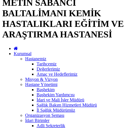
METİN SABANCI
BALTALİMANI KEMİK
HASTALIKLARI EĞİTİM VE
ARAŞTIRMA HASTANESİ
Kurumsal
Hastanemiz
Tarihçemiz
Değerlerimiz
Amaç ve Hedeflerimiz
Misyon & Vizyon
Hastane Yönetimi
Başhekim
Başhekim Yardımcısı
İdari ve Mali İşler Müdürü
Sağlık Bakım Hizmetleri Müdürü
İl Sağlık Müdürümüz
Organizasyon Şeması
İdari Birimler
Adli Sekreterlik