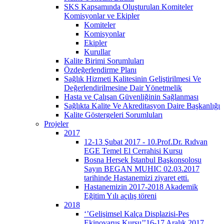
SKS Kapsamında Oluşturulan Komiteler
Komisyonlar ve Ekipler
Komiteler
Komisyonlar
Ekipler
Kurullar
Kalite Birimi Sorumluları
Özdeğerlendirme Planı
Sağlık Hizmeti Kalitesinin Geliştirilmesi Ve
Değerlendirilmesine Dair Yönetmelik
Hasta ve Çalışan Güvenliğinin Sağlanması
Sağlıkta Kalite Ve Akreditasyon Daire Başkanlığı
Kalite Göstergeleri Sorumluları
Projeler
2017
12-13 Şubat 2017 - 10.Prof.Dr. Rıdvan
EGE Temel El Cerrahisi Kursu
Bosna Hersek İstanbul Başkonsolosu
Sayın BEGAN MUHIC 02.03.2017
tarihinde Hastanemizi ziyaret etti.
Hastanemizin 2017-2018 Akademik
Eğitim Yılı açılış töreni
2018
‘’Gelişimsel Kalça Displazisi-Pes
Ekinovarus Kursu’’16-17 Aralık 2017