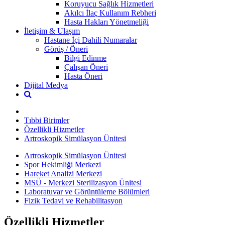
Koruyucu Sağlık Hizmetleri
Akılcı İlaç Kullanım Rebheri
Hasta Hakları Yönetmeliği
İletişim & Ulaşım
Hastane İçi Dahili Numaralar
Görüş / Öneri
Bilgi Edinme
Çalışan Öneri
Hasta Öneri
Dijital Medya
Tıbbi Birimler
Özellikli Hizmetler
Artroskopik Simülasyon Ünitesi
Artroskopik Simülasyon Ünitesi
Spor Hekimliği Merkezi
Hareket Analizi Merkezi
MSÜ - Merkezi Sterilizasyon Ünitesi
Laboratuvar ve Görüntüleme Bölümleri
Fizik Tedavi ve Rehabilitasyon
Özellikli Hizmetler