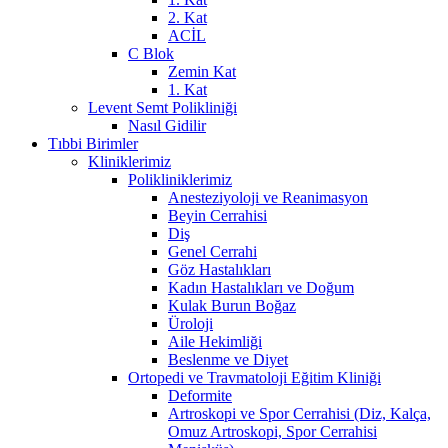
2. Kat
ACİL
C Blok
Zemin Kat
1. Kat
Levent Semt Polikliniği
Nasıl Gidilir
Tıbbi Birimler
Kliniklerimiz
Polikliniklerimiz
Anesteziyoloji ve Reanimasyon
Beyin Cerrahisi
Diş
Genel Cerrahi
Göz Hastalıkları
Kadın Hastalıkları ve Doğum
Kulak Burun Boğaz
Üroloji
Aile Hekimliği
Beslenme ve Diyet
Ortopedi ve Travmatoloji Eğitim Kliniği
Deformite
Artroskopi ve Spor Cerrahisi (Diz, Kalça,
Omuz Artroskopi, Spor Cerrahisi