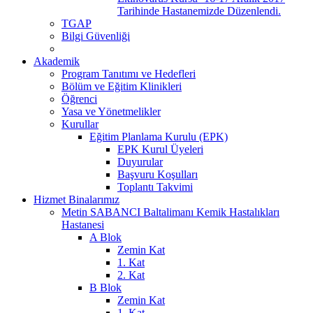
Tarihinde Hastanemizde Düzenlendi.
TGAP
Bilgi Güvenliği
Akademik
Program Tanıtımı ve Hedefleri
Bölüm ve Eğitim Klinikleri
Öğrenci
Yasa ve Yönetmelikler
Kurullar
Eğitim Planlama Kurulu (EPK)
EPK Kurul Üyeleri
Duyurular
Başvuru Koşulları
Toplantı Takvimi
Hizmet Binalarımız
Metin SABANCI Baltalimanı Kemik Hastalıkları
Hastanesi
A Blok
Zemin Kat
1. Kat
2. Kat
B Blok
Zemin Kat
1. Kat