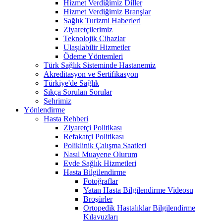
Hizmet Verdiğimiz Diller
Hizmet Verdiğimiz Branşlar
Sağlık Turizmi Haberleri
Ziyaretçilerimiz
Teknolojik Cihazlar
Ulaşılabilir Hizmetler
Ödeme Yöntemleri
Türk Sağlık Sisteminde Hastanemiz
Akreditasyon ve Sertifikasyon
Türkiye'de Sağlık
Sıkça Sorulan Sorular
Şehrimiz
Yönlendirme
Hasta Rehberi
Ziyaretçi Politikası
Refakatçi Politikası
Poliklinik Çalışma Saatleri
Nasıl Muayene Olurum
Evde Sağlık Hizmetleri
Hasta Bilgilendirme
Fotoğraflar
Yatan Hasta Bilgilendirme Videosu
Broşürler
Ortopedik Hastalıklar Bilgilendirme
Kılavuzları