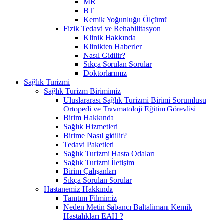
MR
BT
Kemik Yoğunluğu Ölçümü
Fizik Tedavi ve Rehabilitasyon
Klinik Hakkında
Klinikten Haberler
Nasıl Gidilir?
Sıkça Sorulan Sorular
Doktorlarımız
Sağlık Turizmi
Sağlık Turizm Birimimiz
Uluslararası Sağlık Turizmi Birimi Sorumlusu
Ortopedi ve Travmatoloji Eğitim Görevlisi
Birim Hakkında
Sağlık Hizmetleri
Birime Nasıl gidilir?
Tedavi Paketleri
Sağlık Turizmi Hasta Odaları
Sağlık Turizmi İletişim
Birim Çalışanları
Sıkça Sorulan Sorular
Hastanemiz Hakkında
Tanıtım Filmimiz
Neden Metin Sabancı Baltalimanı Kemik
Hastalıkları EAH ?