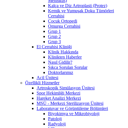
Menisküs)
Kalça ve Diz Artroplasti (Protez)
Kemik ve Yumuşak Doku Tümörleri
Cerrahisi
Çocuk Ortopedi
Omurga Cerrahisi
Grup 1
Grup 2
Grup 3
El Cerrahisi Kliniği
Klinik Hakkında
Klinikten Haberler
Nasıl Gidilir?
Sıkça Sorulan Sorular
Doktorlarımız
Acil Ünitesi
Özellikli Hizmetler
Artroskopik Simülasyon Ünitesi
Spor Hekimliği Merkezi
Hareket Analizi Merkezi
MSÜ - Merkezi Sterilizasyon Ünitesi
Laboratuvar ve Görüntüleme Bölümleri
Biyokimya ve Mikrobiyoloji
Patoloji
Radyoloji