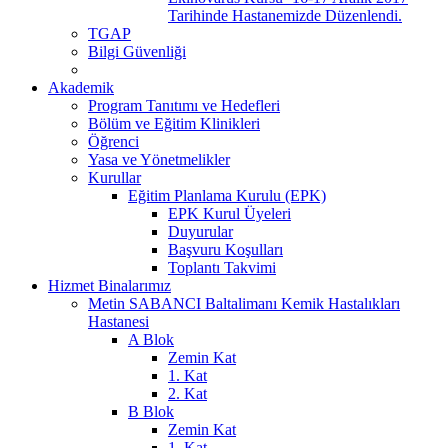
Tarihinde Hastanemizde Düzenlendi.
TGAP
Bilgi Güvenliği
Akademik
Program Tanıtımı ve Hedefleri
Bölüm ve Eğitim Klinikleri
Öğrenci
Yasa ve Yönetmelikler
Kurullar
Eğitim Planlama Kurulu (EPK)
EPK Kurul Üyeleri
Duyurular
Başvuru Koşulları
Toplantı Takvimi
Hizmet Binalarımız
Metin SABANCI Baltalimanı Kemik Hastalıkları
Hastanesi
A Blok
Zemin Kat
1. Kat
2. Kat
B Blok
Zemin Kat
1. Kat