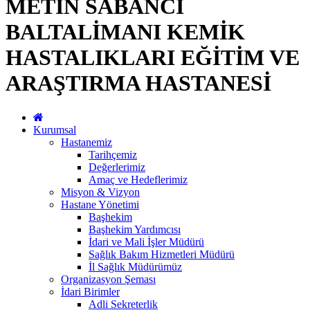
METİN SABANCI
BALTALİMANI KEMİK
HASTALIKLARI EĞİTİM VE
ARAŞTIRMA HASTANESİ
Kurumsal
Hastanemiz
Tarihçemiz
Değerlerimiz
Amaç ve Hedeflerimiz
Misyon & Vizyon
Hastane Yönetimi
Başhekim
Başhekim Yardımcısı
İdari ve Mali İşler Müdürü
Sağlık Bakım Hizmetleri Müdürü
İl Sağlık Müdürümüz
Organizasyon Şeması
İdari Birimler
Adli Sekreterlik