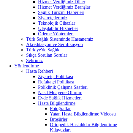
Hizmet Verdiğimiz Diller
Hizmet Verdiğimiz Branşlar
Sağlık Turizmi Haberleri
Ziyaretçilerimiz
Teknolojik Cihazlar
Ulaşılabilir Hizmetler
Ödeme Yöntemleri
Türk Sağlık Sisteminde Hastanemiz
Akreditasyon ve Sertifikasyon
Türkiye'de Sağlık
Sıkça Sorulan Sorular
Şehrimiz
Yönlendirme
Hasta Rehberi
Ziyaretçi Politikası
Refakatçi Politikası
Poliklinik Çalışma Saatleri
Nasıl Muayene Olurum
Evde Sağlık Hizmetleri
Hasta Bilgilendirme
Fotoğraflar
Yatan Hasta Bilgilendirme Videosu
Broşürler
Ortopedik Hastalıklar Bilgilendirme
Kılavuzları