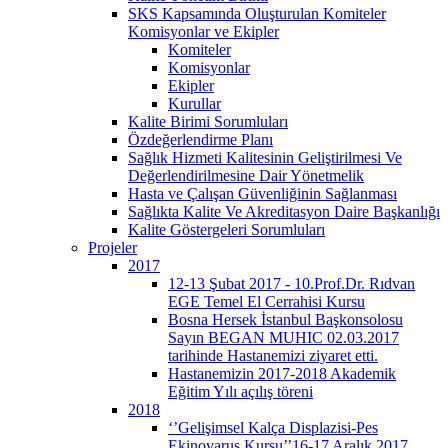
SKS Kapsamında Oluşturulan Komiteler
Komisyonlar ve Ekipler
Komiteler
Komisyonlar
Ekipler
Kurullar
Kalite Birimi Sorumluları
Özdeğerlendirme Planı
Sağlık Hizmeti Kalitesinin Geliştirilmesi Ve
Değerlendirilmesine Dair Yönetmelik
Hasta ve Çalışan Güvenliğinin Sağlanması
Sağlıkta Kalite Ve Akreditasyon Daire Başkanlığı
Kalite Göstergeleri Sorumluları
Projeler
2017
12-13 Şubat 2017 - 10.Prof.Dr. Rıdvan
EGE Temel El Cerrahisi Kursu
Bosna Hersek İstanbul Başkonsolosu
Sayın BEGAN MUHIC 02.03.2017
tarihinde Hastanemizi ziyaret etti.
Hastanemizin 2017-2018 Akademik
Eğitim Yılı açılış töreni
2018
‘’Gelişimsel Kalça Displazisi-Pes
Ekinovarus Kursu’’16-17 Aralık 2017