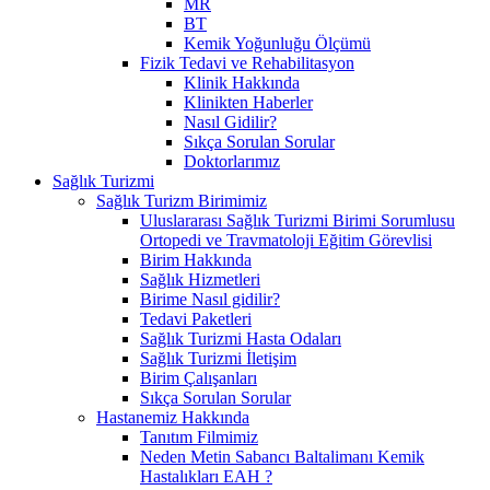
MR
BT
Kemik Yoğunluğu Ölçümü
Fizik Tedavi ve Rehabilitasyon
Klinik Hakkında
Klinikten Haberler
Nasıl Gidilir?
Sıkça Sorulan Sorular
Doktorlarımız
Sağlık Turizmi
Sağlık Turizm Birimimiz
Uluslararası Sağlık Turizmi Birimi Sorumlusu
Ortopedi ve Travmatoloji Eğitim Görevlisi
Birim Hakkında
Sağlık Hizmetleri
Birime Nasıl gidilir?
Tedavi Paketleri
Sağlık Turizmi Hasta Odaları
Sağlık Turizmi İletişim
Birim Çalışanları
Sıkça Sorulan Sorular
Hastanemiz Hakkında
Tanıtım Filmimiz
Neden Metin Sabancı Baltalimanı Kemik
Hastalıkları EAH ?