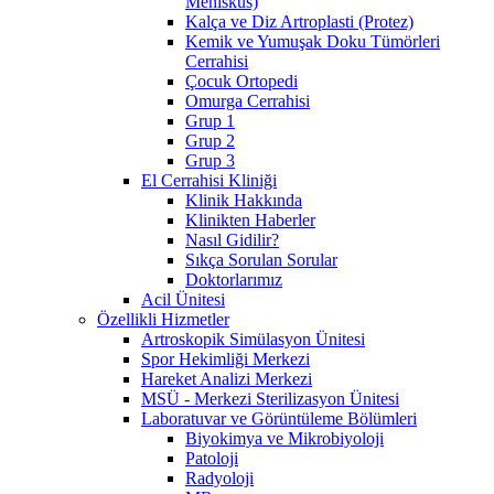
Menisküs)
Kalça ve Diz Artroplasti (Protez)
Kemik ve Yumuşak Doku Tümörleri
Cerrahisi
Çocuk Ortopedi
Omurga Cerrahisi
Grup 1
Grup 2
Grup 3
El Cerrahisi Kliniği
Klinik Hakkında
Klinikten Haberler
Nasıl Gidilir?
Sıkça Sorulan Sorular
Doktorlarımız
Acil Ünitesi
Özellikli Hizmetler
Artroskopik Simülasyon Ünitesi
Spor Hekimliği Merkezi
Hareket Analizi Merkezi
MSÜ - Merkezi Sterilizasyon Ünitesi
Laboratuvar ve Görüntüleme Bölümleri
Biyokimya ve Mikrobiyoloji
Patoloji
Radyoloji