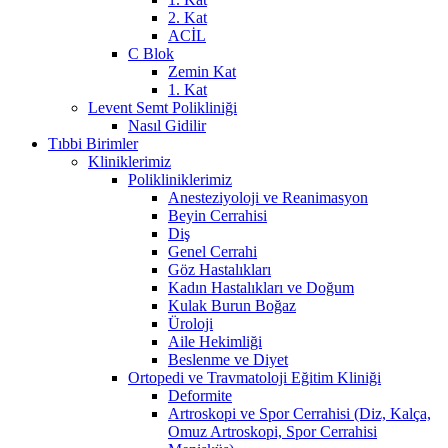
2. Kat
ACİL
C Blok
Zemin Kat
1. Kat
Levent Semt Polikliniği
Nasıl Gidilir
Tıbbi Birimler
Kliniklerimiz
Polikliniklerimiz
Anesteziyoloji ve Reanimasyon
Beyin Cerrahisi
Diş
Genel Cerrahi
Göz Hastalıkları
Kadın Hastalıkları ve Doğum
Kulak Burun Boğaz
Üroloji
Aile Hekimliği
Beslenme ve Diyet
Ortopedi ve Travmatoloji Eğitim Kliniği
Deformite
Artroskopi ve Spor Cerrahisi (Diz, Kalça,
Omuz Artroskopi, Spor Cerrahisi