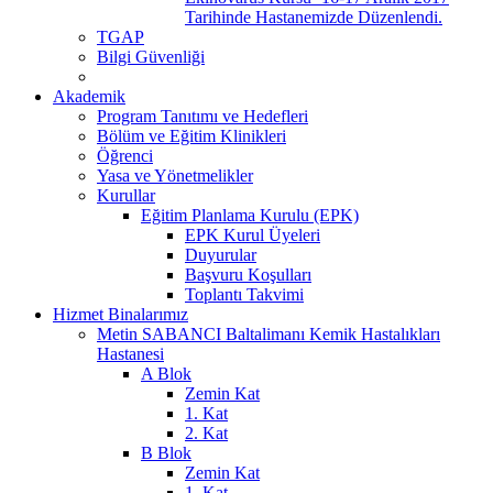
Tarihinde Hastanemizde Düzenlendi.
TGAP
Bilgi Güvenliği
Akademik
Program Tanıtımı ve Hedefleri
Bölüm ve Eğitim Klinikleri
Öğrenci
Yasa ve Yönetmelikler
Kurullar
Eğitim Planlama Kurulu (EPK)
EPK Kurul Üyeleri
Duyurular
Başvuru Koşulları
Toplantı Takvimi
Hizmet Binalarımız
Metin SABANCI Baltalimanı Kemik Hastalıkları
Hastanesi
A Blok
Zemin Kat
1. Kat
2. Kat
B Blok
Zemin Kat
1. Kat