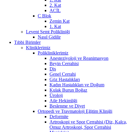
2. Kat
ACİL
C Blok
Zemin Kat
1. Kat
Levent Semt Polikliniği
Nasıl Gidilir
Tıbbi Birimler
Kliniklerimiz
Polikliniklerimiz
Anesteziyoloji ve Reanimasyon
Beyin Cerrahisi
Diş
Genel Cerrahi
Göz Hastalıkları
Kadın Hastalıkları ve Doğum
Kulak Burun Boğaz
Üroloji
Aile Hekimliği
Beslenme ve Diyet
Ortopedi ve Travmatoloji Eğitim Kliniği
Deformite
Artroskopi ve Spor Cerrahisi (Diz, Kalça,
Omuz Artroskopi, Spor Cerrahisi