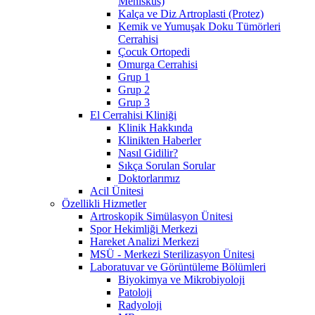
Menisküs)
Kalça ve Diz Artroplasti (Protez)
Kemik ve Yumuşak Doku Tümörleri
Cerrahisi
Çocuk Ortopedi
Omurga Cerrahisi
Grup 1
Grup 2
Grup 3
El Cerrahisi Kliniği
Klinik Hakkında
Klinikten Haberler
Nasıl Gidilir?
Sıkça Sorulan Sorular
Doktorlarımız
Acil Ünitesi
Özellikli Hizmetler
Artroskopik Simülasyon Ünitesi
Spor Hekimliği Merkezi
Hareket Analizi Merkezi
MSÜ - Merkezi Sterilizasyon Ünitesi
Laboratuvar ve Görüntüleme Bölümleri
Biyokimya ve Mikrobiyoloji
Patoloji
Radyoloji