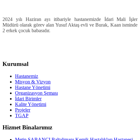
2024 yılı Haziran ayı itibariyle hastanemizde İdari Mali İşler
Müdürü olarak görev alan Yusuf Aktaş e
vli ve Burak, Kaan isminde
2 erkek çocuk babasıdır.
Kurumsal
Hastanemiz
Misyon & Vizyon
Hastane Yönetimi
Organizasyon Şeması
İdari Birimler
Kalite Yönetimi
Projeler
TGAP
Hizmet Binalarımız
Metin SABANCI Baltalimanı Kemik Hastalıkları Hastanesi