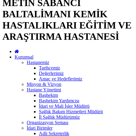
METİN SABANCI
BALTALİMANI KEMİK
HASTALIKLARI EĞİTİM VE
ARAŞTIRMA HASTANESİ
Kurumsal
Hastanemiz
Tarihçemiz
Değerlerimiz
Amaç ve Hedeflerimiz
Misyon & Vizyon
Hastane Yönetimi
Başhekim
Başhekim Yardımcısı
İdari ve Mali İşler Müdürü
Sağlık Bakım Hizmetleri Müdürü
İl Sağlık Müdürümüz
Organizasyon Şeması
İdari Birimler
Adli Sekreterlik