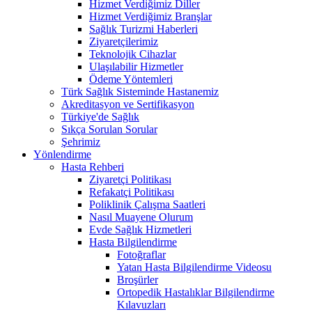
Hizmet Verdiğimiz Diller
Hizmet Verdiğimiz Branşlar
Sağlık Turizmi Haberleri
Ziyaretçilerimiz
Teknolojik Cihazlar
Ulaşılabilir Hizmetler
Ödeme Yöntemleri
Türk Sağlık Sisteminde Hastanemiz
Akreditasyon ve Sertifikasyon
Türkiye'de Sağlık
Sıkça Sorulan Sorular
Şehrimiz
Yönlendirme
Hasta Rehberi
Ziyaretçi Politikası
Refakatçi Politikası
Poliklinik Çalışma Saatleri
Nasıl Muayene Olurum
Evde Sağlık Hizmetleri
Hasta Bilgilendirme
Fotoğraflar
Yatan Hasta Bilgilendirme Videosu
Broşürler
Ortopedik Hastalıklar Bilgilendirme
Kılavuzları