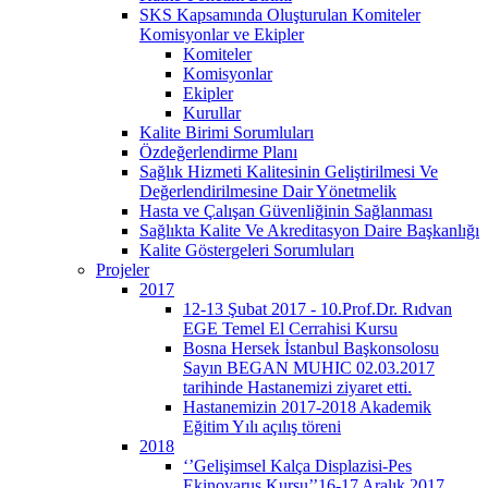
SKS Kapsamında Oluşturulan Komiteler
Komisyonlar ve Ekipler
Komiteler
Komisyonlar
Ekipler
Kurullar
Kalite Birimi Sorumluları
Özdeğerlendirme Planı
Sağlık Hizmeti Kalitesinin Geliştirilmesi Ve
Değerlendirilmesine Dair Yönetmelik
Hasta ve Çalışan Güvenliğinin Sağlanması
Sağlıkta Kalite Ve Akreditasyon Daire Başkanlığı
Kalite Göstergeleri Sorumluları
Projeler
2017
12-13 Şubat 2017 - 10.Prof.Dr. Rıdvan
EGE Temel El Cerrahisi Kursu
Bosna Hersek İstanbul Başkonsolosu
Sayın BEGAN MUHIC 02.03.2017
tarihinde Hastanemizi ziyaret etti.
Hastanemizin 2017-2018 Akademik
Eğitim Yılı açılış töreni
2018
‘’Gelişimsel Kalça Displazisi-Pes
Ekinovarus Kursu’’16-17 Aralık 2017