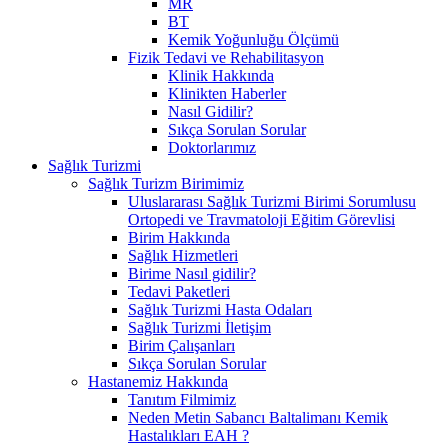
MR
BT
Kemik Yoğunluğu Ölçümü
Fizik Tedavi ve Rehabilitasyon
Klinik Hakkında
Klinikten Haberler
Nasıl Gidilir?
Sıkça Sorulan Sorular
Doktorlarımız
Sağlık Turizmi
Sağlık Turizm Birimimiz
Uluslararası Sağlık Turizmi Birimi Sorumlusu
Ortopedi ve Travmatoloji Eğitim Görevlisi
Birim Hakkında
Sağlık Hizmetleri
Birime Nasıl gidilir?
Tedavi Paketleri
Sağlık Turizmi Hasta Odaları
Sağlık Turizmi İletişim
Birim Çalışanları
Sıkça Sorulan Sorular
Hastanemiz Hakkında
Tanıtım Filmimiz
Neden Metin Sabancı Baltalimanı Kemik
Hastalıkları EAH ?